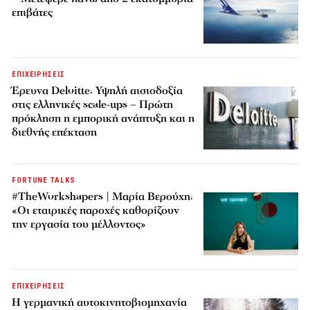
επιβάτες
ΕΠΙΧΕΙΡΗΣΕΙΣ
Έρευνα Deloitte: Υψηλή αισιοδοξία
στις ελληνικές scale-ups – Πρώτη
πρόκληση η εμπορική ανάπτυξη και η
διεθνής επέκταση
FORTUNE TALKS
#TheWorkshapers | Μαρία Βερούχη:
«Οι εταιρικές παροχές καθορίζουν
την εργασία του μέλλοντος»
ΕΠΙΧΕΙΡΗΣΕΙΣ
Η γερμανική αυτοκινητοβιομηχανία