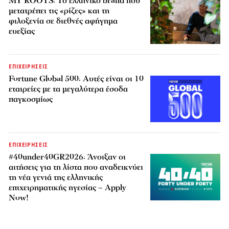
MY ROOTS: Το ελληνικό brand που
μετατρέπει τις «ρίζες» και τη
φιλοξενία σε διεθνές αφήγημα
ευεξίας
ΕΠΙΧΕΙΡΗΣΕΙΣ
Fortune Global 500: Αυτές είναι οι 10
εταιρείες με τα μεγαλύτερα έσοδα
παγκοσμίως
ΕΠΙΧΕΙΡΗΣΕΙΣ
#40under40GR2026: Άνοιξαν οι
αιτήσεις για τη λίστα που αναδεικνύει
τη νέα γενιά της ελληνικής
επιχειρηματικής ηγεσίας – Apply
Now!