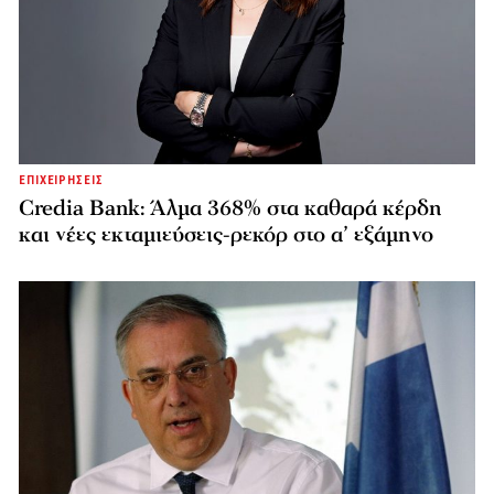
ΕΠΙΧΕΙΡΗΣΕΙΣ
Credia Bank: Άλμα 368% στα καθαρά κέρδη
και νέες εκταμιεύσεις-ρεκόρ στο α’ εξάμηνο