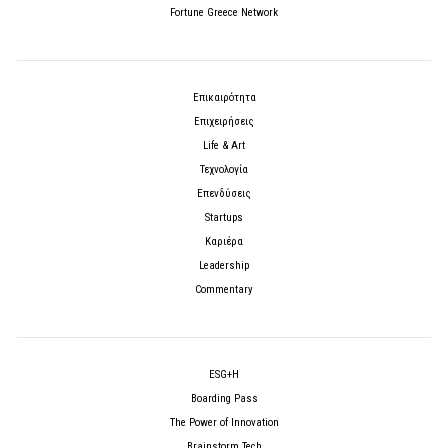
Fortune Greece Network
Επικαιρότητα
Επιχειρήσεις
Life & Art
Τεχνολογία
Επενδύσεις
Startups
Καριέρα
Leadership
Commentary
ESG+H
Boarding Pass
The Power of Innovation
Brainstorm Tech