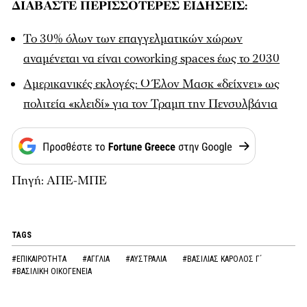
ΔΙΑΒΑΣΤΕ ΠΕΡΙΣΣΟΤΕΡΕΣ ΕΙΔΗΣΕΙΣ:
Το 30% όλων των επαγγελματικών χώρων
αναμένεται να είναι coworking spaces έως το 2030
Αμερικανικές εκλογές: Ο Έλον Μασκ «δείχνει» ως
πολιτεία «κλειδί» για τον Τραμπ την Πενσυλβάνια
Πηγή: ΑΠΕ-ΜΠΕ
TAGS
#ΕΠΙΚΑΙΡΟΤΗΤΑ
#ΑΓΓΛΙΑ
#ΑΥΣΤΡΑΛΙΑ
#ΒΑΣΙΛΙΑΣ ΚΑΡΟΛΟΣ Γ΄
#ΒΑΣΙΛΙΚΗ ΟΙΚΟΓΕΝΕΙΑ