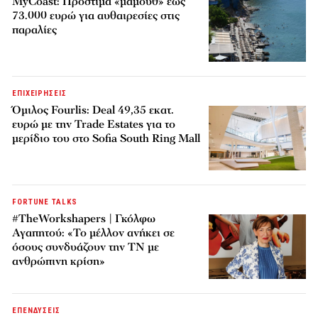
MyCoast: Πρόστιμα «μαμούθ» έως
73.000 ευρώ για αυθαιρεσίες στις
παραλίες
ΕΠΙΧΕΙΡΗΣΕΙΣ
Όμιλος Fourlis: Deal 49,35 εκατ.
ευρώ με την Trade Estates για το
μερίδιο του στο Sofia South Ring Mall
FORTUNE TALKS
#TheWorkshapers | Γκόλφω
Αγαπητού: «Το μέλλον ανήκει σε
όσους συνδυάζουν την ΤΝ με
ανθρώπινη κρίση»
ΕΠΕΝΔΥΣΕΙΣ