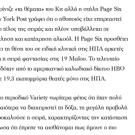
ίνιζε «τα θέματα» του Κιτ αλλά η στήλη
Page Six
 York Post
γράφει ότι ο ηθοποιός είχε επηρεαστεί
ο τέλος της σειράς και πλέον υποβάλλεται σε
άντληση και κατάχρηση αλκοόλ. Η
Page Six
προσθέτει
σει τη θέση του σε ειδική κλινική στις ΗΠΑ αρκετές
ι η σειρά φαντασίας στις 19 Μαΐου. Το τελευταίο
διδόταν από το αμερικανικό καλωδιακό δίκτυο
ΗΒΟ
με 19,3 εκατομμύρια θεατές μόνο στις ΗΠΑ.
ο περιοδικό
Variety
νωρίτερα φέτος ότι ήταν πολύ
αιότερα να διαχειριστεί τη δόξα, τη μεγάλη προβολή
ροκαλούσε η σειρά, χαρακτηρίζοντας την κατάσταση
ωσα ότι έπρεπε να αισθάνομαι πως ήμουν ο πιο