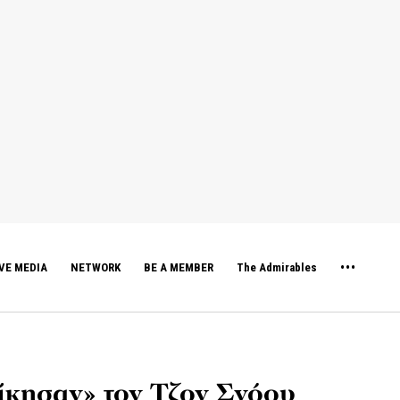
VE MEDIA
NETWORK
BE A MEMBER
The Admirables
ίκησαν» τον Τζον Σνόου