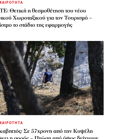
ΚΑΙΡΟΤΗΤΑ
ΤΕ: Θετική η θεσμοθέτηση του νέου
δικού Χωροταξικού για τον Τουρισμό –
σιμο το στάδιο της εφαρμογής
ΚΑΙΡΟΤΗΤΑ
καβηττός: Σε 57χρονη από την Κυψέλη
ήκει η σορός – Πτώση από ύψος δείχνουν