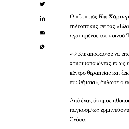
Ο ηθοποιός
Κιτ Χάρινγ
τηλεοπτικής σειράς
«Gam
αγαπημένος του κοινού 
«Ο Κιτ αποφάσισε να επ
χρησιμοποιώντας το ως ε
κέντρο θεραπείας και ξε
του θέματα», δήλωσε ο 
Από ένας άσημος ηθοποι
παγκοσμίως ερμηνεύοντα
Σνόου.