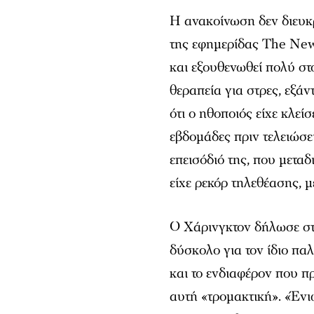
Η ανακοίνωση δεν διευκρ
της εφημερίδας
The New
και εξουθενωθεί πολύ στ
θεραπεία για στρες, εξ
ότι ο ηθοποιός είχε κλεί
εβδομάδες πριν τελειώσε
επεισόδιό της, που μετα
είχε ρεκόρ τηλεθέασης, 
Ο Χάρινγκτον δήλωσε στ
δύσκολο για τον ίδιο παλ
και το ενδιαφέρον που π
αυτή «τρομακτική». «Ένι