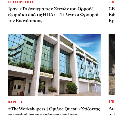
ΕΠΙΚΑΙΡΟΤΗΤΑ
ΕΠΙ
Ιράν: «Το άνοιγμα των Στενών του Ορμούζ
ΣΕ
εξαρτάται από τις ΗΠΑ» – Τι λένε οι Φρουροί
Ει
της Επανάστασης
Κρί
ΕΠΙ
ΚΑΡΙΕΡΑ
Λυ
#TheWorkshapers | Όμιλος Quest: «Χτίζοντας
αν
το workplace της επόμενης ημέρας»