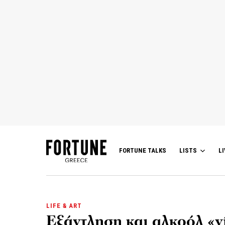
FORTUNE TALKS
LISTS
LI
LIFE & ART
Εξάντληση και αλκοόλ «ν