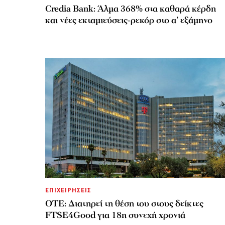
Credia Bank: Άλμα 368% στα καθαρά κέρδη
και νέες εκταμιεύσεις-ρεκόρ στο α’ εξάμηνο
ΕΠΙΧΕΙΡΗΣΕΙΣ
ΟΤΕ: Διατηρεί τη θέση του στους δείκτες
FTSE4Good για 18η συνεχή χρονιά