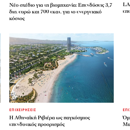
LA
Νέο σχέδιο για τη βιομηχανία: Επενδύσεις 3,7
επε
δισ. ευρώ και 700 εκατ. για το ενεργειακό
κόστος
ΕΠΙΧΕΙΡΗΣΕΙΣ
ΕΠΙ
Η Αθηναϊκή Ριβιέρα ως παγκόσμιος
Όμι
επενδυτικός προορισμός
Mul