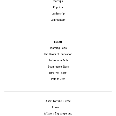
Startups
Καριέρα
Leadership
Commentary
ESG+H
Boarding Pass
The Power of Innovation
Brainstorm Tech
E-commerce Stars
Time Well Spent
Path to Zero
About Fortune Greece
Ταυτότητα
Δήλωση Συμμόρφωσης