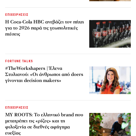
ΕΠΙΧΕΙΡΗΣΕΙΣ
Η Coca-Cola HBC ανεβάζει τον πήχη
για το 2026 παρά τις γεωπολιτικές
πιέσεις
FORTUNE TALKS
#TheWorkshapers | Έλενα
Στυλιανού: «Οι άνθρωποι από doers
γίνονται decision makers»
ΕΠΙΧΕΙΡΗΣΕΙΣ
MY ROOTS: Το ελληνικό brand που
μετατρέπει τις «ρίζες» και τη
φιλοξενία σε διεθνές αφήγημα
ευεξίας