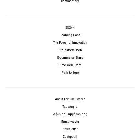
Commentary
ESG+H
Boarding Pass
The Power of Innovation
Brainstorm Tech
E-commerce Stars
Time Well Spent
Path to Zero
About Fortune Greece
Ταυτότητα
Δήλωση Συμμόρφωσης
Επικοινωνία
Newsletter
Συνδρομή