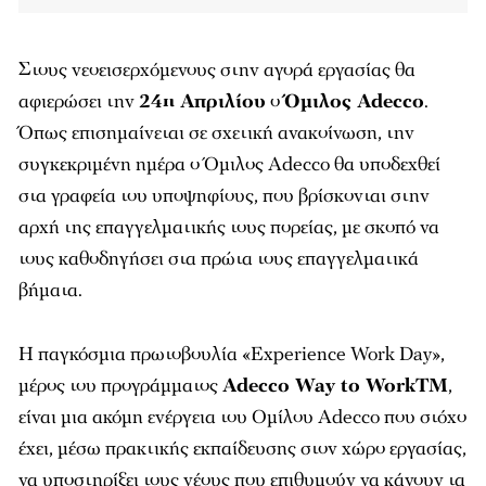
Στους νεοεισερχόμενους στην αγορά εργασίας θα
αφιερώσει την
24η Απριλίου
ο
Όμιλος Adecco
.
Όπως επισημαίνεται σε σχετική ανακοίνωση, την
συγκεκριμένη ημέρα ο Όμιλος Adecco θα υποδεχθεί
στα γραφεία του υποψηφίους, που βρίσκονται στην
αρχή της επαγγελματικής τους πορείας, με σκοπό να
τους καθοδηγήσει στα πρώτα τους επαγγελματικά
βήματα.
Η παγκόσμια πρωτοβουλία «Experience Work Day»,
μέρος του προγράμματος
Adecco Way to WorkTM
,
είναι μια ακόμη ενέργεια του Ομίλου Adecco που στόχο
έχει, μέσω πρακτικής εκπαίδευσης στον χώρο εργασίας,
να υποστηρίξει τους νέους που επιθυμούν να κάνουν τα