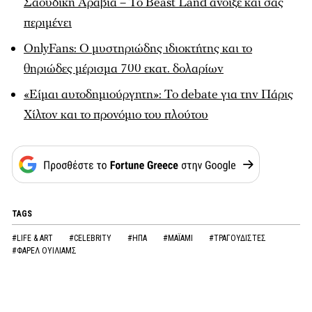
Σαουδική Αραβία – Το Beast Land άνοιξε και σας
περιμένει
OnlyFans: O μυστηριώδης ιδιοκτήτης και το
θηριώδες μέρισμα 700 εκατ. δολαρίων
«Είμαι αυτοδημιούργητη»: Το debate για την Πάρις
Χίλτον και το προνόμιο του πλούτου
TAGS
#LIFE & ART
#CELEBRITY
#ΗΠΑ
#ΜΑΪΑΜΙ
#ΤΡΑΓΟΥΔΙΣΤΕΣ
#ΦΑΡΕΛ ΟΥΙΛΙΑΜΣ