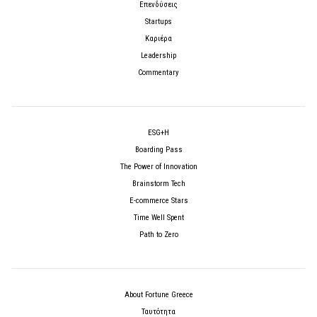
Επενδύσεις
Startups
Καριέρα
Leadership
Commentary
ESG+H
Boarding Pass
The Power of Innovation
Brainstorm Tech
E-commerce Stars
Time Well Spent
Path to Zero
About Fortune Greece
Ταυτότητα