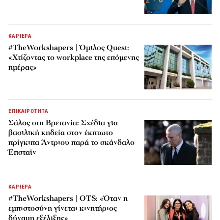
ΚΑΡΙΕΡΑ
#TheWorkshapers | Όμιλος Quest:
«Χτίζοντας το workplace της επόμενης
ημέρας»
ΕΠΙΚΑΙΡΟΤΗΤΑ
Σάλος στη Βρετανία: Σχέδια για
βασιλική κηδεία στον έκπτωτο
πρίγκιπα Άντριου παρά το σκάνδαλο
Έπσταϊν
ΚΑΡΙΕΡΑ
#TheWorkshapers | OTS: «Όταν η
εμπιστοσύνη γίνεται κινητήριος
δύναμη εξέλιξης»