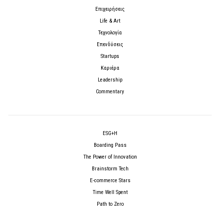
Επιχειρήσεις
Life & Art
Τεχνολογία
Επενδύσεις
Startups
Καριέρα
Leadership
Commentary
ESG+H
Boarding Pass
The Power of Innovation
Brainstorm Tech
E-commerce Stars
Time Well Spent
Path to Zero