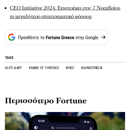
CEO Initiative 2024: Επιστρέφει στις 7 Νοεμβρίου
το μεγαλύτερο επιχειρηματικό φόρουμ
TAGS
#LIFE & ART
#GAME OF THRONES
#HBO
#ΔΗΜΟΠΡΑΣΙΑ
Περισσότερο Fortune