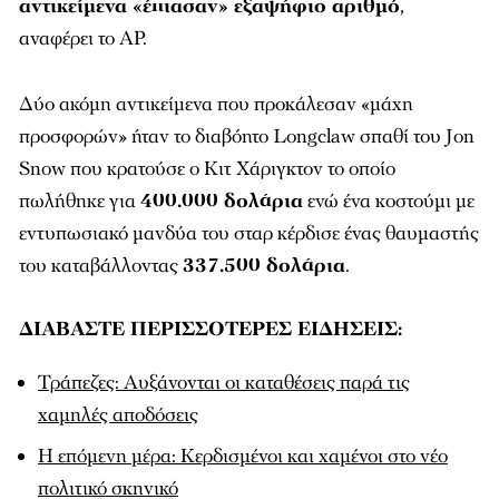
αντικείμενα «έπιασαν» εξαψήφιο αριθμό
,
αναφέρει το ΑP.
Δύο ακόμη αντικείμενα που προκάλεσαν «μάχη
προσφορών» ήταν το διαβόητο Longclaw σπαθί του Jon
Snow που κρατούσε ο Κιτ Χάριγκτον το οποίο
πωλήθηκε για
400.000 δολάρια
ενώ ένα κοστούμι με
εντυπωσιακό μανδύα του σταρ κέρδισε ένας θαυμαστής
του καταβάλλοντας
337.500 δολάρια
.
ΔΙΑΒΑΣΤΕ ΠΕΡΙΣΣΟΤΕΡΕΣ ΕΙΔΗΣΕΙΣ:
Τράπεζες: Αυξάνονται οι καταθέσεις παρά τις
χαμηλές αποδόσεις
Η επόμενη μέρα: Κερδισμένοι και χαμένοι στο νέο
πολιτικό σκηνικό