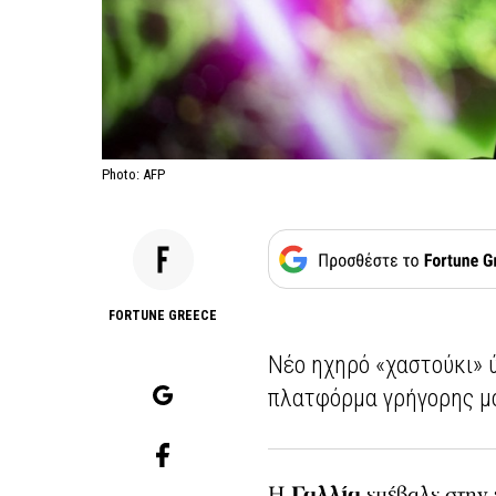
Photo: AFP
FORTUNE GREECE
Νέο ηχηρό «χαστούκι» 
πλατφόρμα γρήγορης μό
H
Γαλλία
επέβαλε στην 