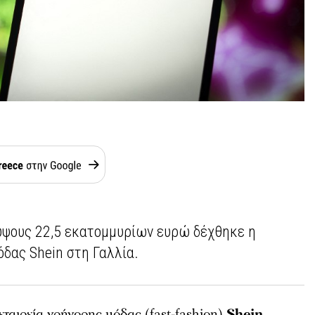
ύψους 22,5 εκατομμυρίων ευρώ δέχθηκε η
δας Shein στη Γαλλία.
εταιρεία γρήγορης μόδας (fast-fashion)
Shein