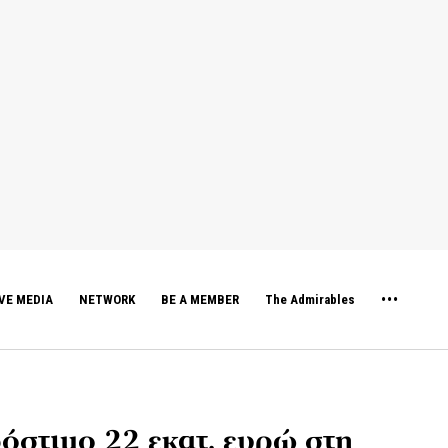
VE MEDIA
NETWORK
BE A MEMBER
The Admirables
ρόστιμο 22 εκατ. ευρώ στη