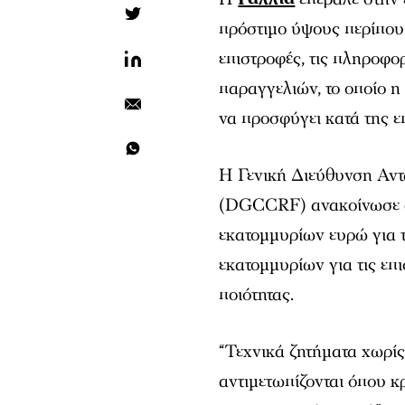
πρόστιμο ύψους περίπου
επιστροφές, τις πληροφο
παραγγελιών, το οποίο η
να προσφύγει κατά της ε
Η Γενική Διεύθυνση Αν
(DGCCRF) ανακοίνωσε σή
εκατομμυρίων ευρώ για 
εκατομμυρίων για τις επ
ποιότητας.
“Τεχνικά ζητήματα χωρίς
αντιμετωπίζονται όπου κ