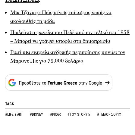
Μικ Τζάγκερ: Πώς μένεις επίκαιρος χωρίς να
ακολουθείς τη μόδα
Πωλείται η φανέλα του Πελέ από τον τελικό του 1958
– Μπορεί να γράψει ιστορία στη δημοπρασία
Γιατί μια εταιρεία ανδρικής περιποίησης μηνύει τον
Μπραντ Πιτ για 75.000 δολάρια
TAGS
#LIFE & ART
#DISNEY
#PIXAR
#TOY STORY 5
#ΤΕΙΛΟΡ ΣΟΥΙΦΤ