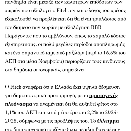
πανδημία είναι μεταξύ των καλύτερων επιδόσεων των
χωρών που αξιολογεί ο Fitch, αν και ο λόγος του χρέους
εξακολουθεί να προβλέπεται ότι θα είναι τριπλάσιος από
τον διάμεσο των χωρών με αξιολόγηση ΒΒΒ.
Παράγοντες που το αμβλύνουν, όπως το χαμηλό κόστος
εξυπηρέτησης, οι πολύ μεγάλες περίοδοι αποπληρωμής
και ένα σημαντικό ταμειακό μαξιλάρι (περί το 16,5% του
ΑΕΠ στα μέσα Νοεμβρίου) περιορίζουν τους κινδύνους
στα δημόσια οικονομικά», σημειώνει.
Ο Fitch αναφέρει ότι η Ελλάδα έχει υψηλή δέσμευση
για δημοσιονομική προσαρμογή, με το
πρωτογενές
πλεόνασμα
να αναμένεται ότι θα αυξηθεί φέτος στο
1,1% του ΑΕΠ και κατά μέσο όρο στο 2,2% το 2024-
2025, σύμφωνα με τις προβλέψεις του. Το
έλλειμμα
στο δημοσιονομικό ισοζύγιο (σ.σ.: περιλαμβανομένων