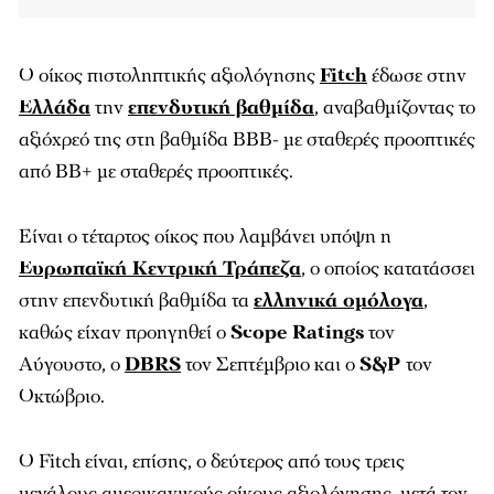
Ο οίκος πιστοληπτικής αξιολόγησης
Fitch
έδωσε στην
Ελλάδα
την
επενδυτική βαθμίδα
, αναβαθμίζοντας το
αξιόχρεό της στη βαθμίδα BBB- με σταθερές προοπτικές
από ΒΒ+ με σταθερές προοπτικές.
Είναι ο τέταρτος οίκος που λαμβάνει υπόψη η
Ευρωπαϊκή Κεντρική Τράπεζα
, ο οποίος κατατάσσει
στην επενδυτική βαθμίδα τα
ελληνικά ομόλογα
,
καθώς είχαν προηγηθεί ο
Scope Ratings
τον
Αύγουστο, ο
DBRS
τον Σεπτέμβριο και ο
S&P
τον
Οκτώβριο.
Ο Fitch είναι, επίσης, ο δεύτερος από τους τρεις
μεγάλους αμερικανικούς οίκους αξιολόγησης, μετά τον