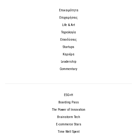
Επικαιρότητα
Επιχειρήσεις
Life & Art
Τεχνολογία
Επενδύσεις
Startups
Καριέρα
Leadership
Commentary
ESG+H
Boarding Pass
The Power of Innovation
Brainstorm Tech
E-commerce Stars
Time Well Spent