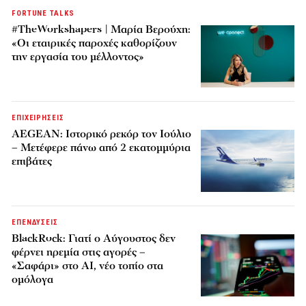
FORTUNE TALKS
#TheWorkshapers | Μαρία Βερούχη:
«Οι εταιρικές παροχές καθορίζουν
την εργασία του μέλλοντος»
ΕΠΙΧΕΙΡΗΣΕΙΣ
AEGEAN: Ιστορικό ρεκόρ τον Ιούλιο
– Μετέφερε πάνω από 2 εκατομμύρια
επιβάτες
ΕΠΕΝΔΥΣΕΙΣ
BlackRock: Γιατί ο Αύγουστος δεν
φέρνει ηρεμία στις αγορές –
«Σαφάρι» στο AI, νέο τοπίο στα
ομόλογα