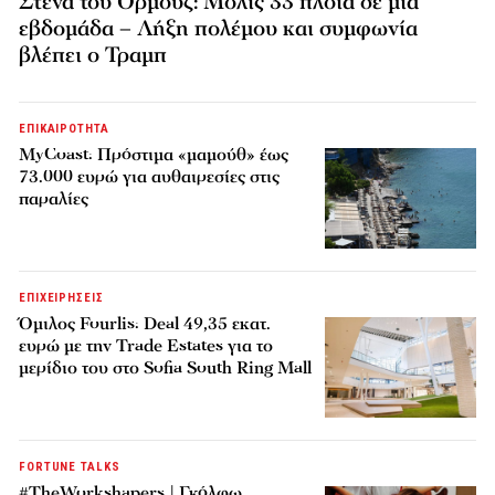
Στενά του Ορμούζ: Μόλις 33 πλοία σε μία
εβδομάδα – Λήξη πολέμου και συμφωνία
βλέπει ο Τραμπ
ΕΠΙΚΑΙΡΟΤΗΤΑ
MyCoast: Πρόστιμα «μαμούθ» έως
73.000 ευρώ για αυθαιρεσίες στις
παραλίες
ΕΠΙΧΕΙΡΗΣΕΙΣ
Όμιλος Fourlis: Deal 49,35 εκατ.
ευρώ με την Trade Estates για το
μερίδιο του στο Sofia South Ring Mall
FORTUNE TALKS
#TheWorkshapers | Γκόλφω