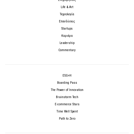
Life & Art
Τεχνολογία
Επενδύσεις
Startups
Καριέρα
Leadership
Commentary
ESG+H
Boarding Pass
The Power of Innovation
Brainstorm Tech
E-commerce Stars
Time Well Spent
Path to Zero