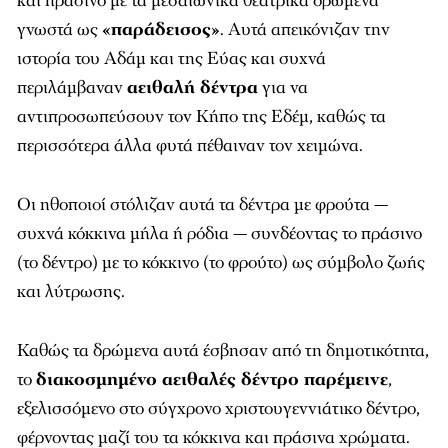
και πράσινο με τα μεσαιωνικά θεατρικά δρώμενα
γνωστά ως
«παράδεισος»
. Αυτά απεικόνιζαν την
ιστορία του Αδάμ και της Εύας και συχνά
περιλάμβαναν
αειθαλή δέντρα
για να
αντιπροσωπεύσουν τον Κήπο της Εδέμ, καθώς τα
περισσότερα άλλα φυτά πέθαιναν τον χειμώνα.
Οι ηθοποιοί στόλιζαν αυτά τα δέντρα με φρούτα —
συχνά κόκκινα μήλα ή ρόδια — συνδέοντας το πράσινο
(το δέντρο) με το κόκκινο (το φρούτο) ως σύμβολο ζωής
και λύτρωσης.
Καθώς τα δρώμενα αυτά έσβησαν από τη δημοτικότητα,
το
διακοσμημένο αειθαλές δέντρο παρέμεινε
,
εξελισσόμενο στο σύγχρονο χριστουγεννιάτικο δέντρο,
φέρνοντας μαζί του τα κόκκινα και πράσινα χρώματα.