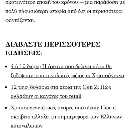
σκοτεινότερη εποχή του χρόνου — μια παράδοση με
πολύ πλουσιότερη ιστορία από ό,τι οι περισσότεροι
φαντάζονται.
ΔΙΑΒΑΣΤΕ ΠΕΡΙΣΣΟΤΕΡΕΣ
ΕΙΔΗΣΕΙΣ:
4 ή 10 δώρα; Η έρευνα που δείχνει πόσα θα
ξοδέψουν οι καταναλωτές φέτος τα Χριστούγεννα
12 τρισ. δολάρια στα χέρια της Gen Z: Πώς
αλλάζουν οι κανόνες του retail
Χριστουγεννιάτικες αγορές υπό πίεση: Πώς η
ακρίβεια αλλάζει τη συμπεριφορά των Ελλήνων
καταναλωτών