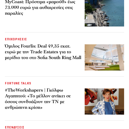
MyCoast: Πρόστιμα «μαμούθ» έως
73.000 ευρώ για αυθαιρεσίες στις
παραλίες
ΕΠΙΧΕΙΡΗΣΕΙΣ
Όμιλος Fourlis: Deal 49,35 εκατ.
ευρώ με την Trade Estates για το
μερίδιο του στο Sofia South Ring Mall
FORTUNE TALKS
#TheWorkshapers | Γκόλφω
Αγαπητού: «Το μέλλον ανήκει σε
όσους συνδυάζουν την ΤΝ με
ανθρώπινη κρίση»
ΕΠΕΝΔΥΣΕΙΣ