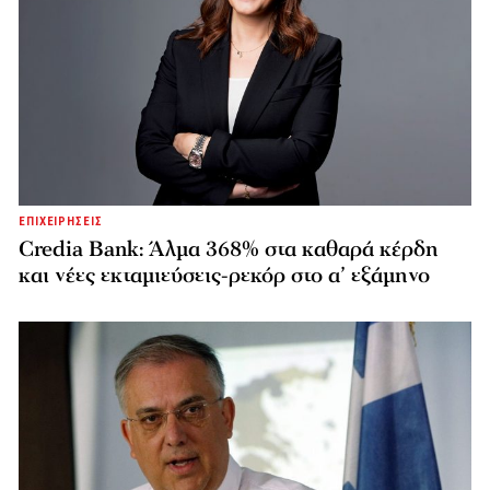
ΕΠΙΧΕΙΡΗΣΕΙΣ
Credia Bank: Άλμα 368% στα καθαρά κέρδη
και νέες εκταμιεύσεις-ρεκόρ στο α’ εξάμηνο