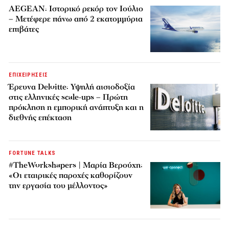
AEGEAN: Ιστορικό ρεκόρ τον Ιούλιο
– Μετέφερε πάνω από 2 εκατομμύρια
επιβάτες
ΕΠΙΧΕΙΡΗΣΕΙΣ
Έρευνα Deloitte: Υψηλή αισιοδοξία
στις ελληνικές scale-ups – Πρώτη
πρόκληση η εμπορική ανάπτυξη και η
διεθνής επέκταση
FORTUNE TALKS
#TheWorkshapers | Μαρία Βερούχη:
«Οι εταιρικές παροχές καθορίζουν
την εργασία του μέλλοντος»