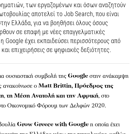
ρηματιών, των εργαζομένων και όσων αναζητούν
τοβουλίας αποτελεί το Job Search, που είναι
στην Ελλάδα, για να βοηθήσει όλους όσους
έρθουν σε επαφή με νέες επαγγελματικές
 η Google έχει εκπαιδεύσει περισσότερους από
και επιχειρήσεις σε ψηφιακές δεξιότητες.
ια ουσιαστική συμβολή της
Google
στην ανάκαμψη
ας ανακοίνωσε ο
Matt Brittin, Πρόεδρος της
πη
,
τη Μέση Ανατολή και την Αφρική
, στο
υ στο Οικονομικό Φόρουμ των Δελφών 2020.
οβουλία
Grow Greece with Google
η οποία έχει