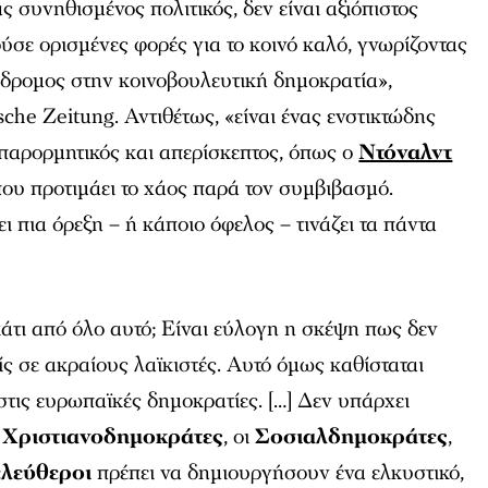
ας συνηθισμένος πολιτικός, δεν είναι αξιόπιστος
ύσε ορισμένες φορές για το κοινό καλό, γνωρίζοντας
ονόδρομος στην κοινοβουλευτική δημοκρατία»,
che Zeitung. Αντιθέτως, «είναι ένας ενστικτώδης
 παρορμητικός και απερίσκεπτος, όπως ο
Ντόναλντ
 που προτιμάει το χάος παρά τον συμβιβασμό.
ι πια όρεξη – ή κάποιο όφελος – τινάζει τα πάντα
τι από όλο αυτό; Είναι εύλογη η σκέψη πως δεν
ίς σε ακραίους λαϊκιστές. Αυτό όμως καθίσταται
στις ευρωπαϊκές δημοκρατίες. […] Δεν υπάρχει
ι
Χριστιανοδημοκράτες
, οι
Σοσιαλδημοκράτες
,
λεύθεροι
πρέπει να δημιουργήσουν ένα ελκυστικό,