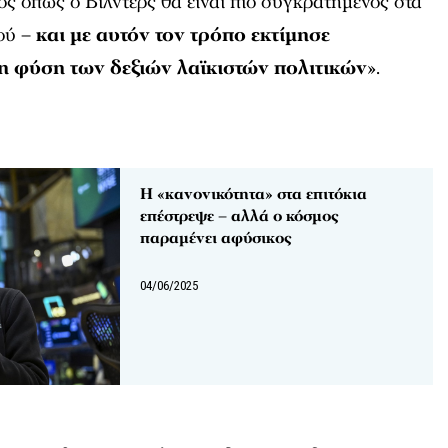
ς όπως ο Βίλντερς θα είναι πιο συγκρατημένος στα
ού –
και με αυτόν τον τρόπο εκτίμησε
τη φύση των δεξιών λαϊκιστών πολιτικών
».
Η «κανονικότητα» στα επιτόκια
επέστρεψε – αλλά ο κόσμος
παραμένει αφύσικος
04/06/2025