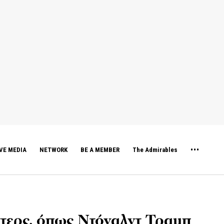
VE MEDIA
NETWORK
BE A MEMBER
The Admirables
ντερς, όπως Ντόναλντ Τραμπ