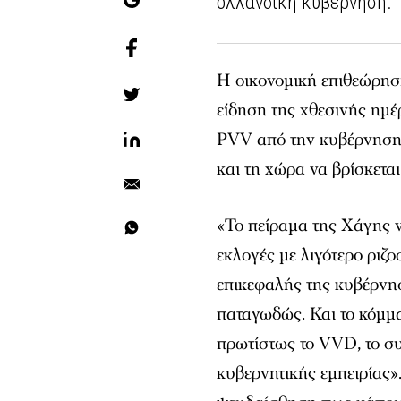
ολλανδική κυβέρνηση.
Η οικονομική επιθεώρηση
είδηση της χθεσινής ημ
PVV από την κυβέρνηση
και τη χώρα να βρίσκετα
«Το πείραμα της Χάγης ν
εκλογές με λιγότερο ριζ
επικεφαλής της κυβέρνη
παταγωδώς. Και το κόμμα
πρωτίστως το VVD, το συ
κυβερνητικής εμπειρίας