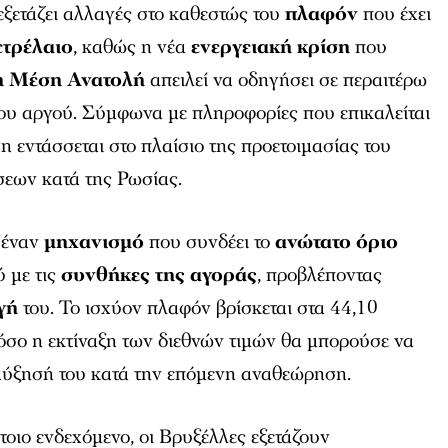
εξετάζει αλλαγές στο καθεστώς του
πλαφόν
που έχει
ετρέλαιο
, καθώς η νέα
ενεργειακή κρίση
που
η Μέση Ανατολή
απειλεί να οδηγήσει σε περαιτέρω
ς του αργού. Σύμφωνα με πληροφορίες που επικαλείται
η εντάσσεται στο πλαίσιο της προετοιμασίας του
εων κατά της Ρωσίας.
 έναν
μηχανισμό
που συνδέει το
ανώτατο όριο
 με τις
συνθήκες της αγοράς
, προβλέποντας
γή
του. Το ισχύον πλαφόν βρίσκεται στα 44,10
όσο η εκτίναξη των διεθνών τιμών θα μπορούσε να
αύξησή του κατά την επόμενη αναθεώρηση.
τοιο ενδεχόμενο, οι Βρυξέλλες εξετάζουν