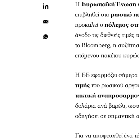
Η
Ευρωπαϊκή Ένωση
επιβληθεί στο
ρωσικό π
προκαλεί ο
πόλεμος στ
άνοδο τις διεθνείς τιμέ
το Bloomberg, η συζήτησ
επόμενου πακέτου κυρώσ
Η ΕΕ εφαρμόζει σήμερα
τιμής
του ρωσικού αργού
τακτική αναπροσαρμο
δολάρια ανά βαρέλι, ωστ
οδηγήσει σε σημαντική 
Για να αποφευχθεί ένα τέ