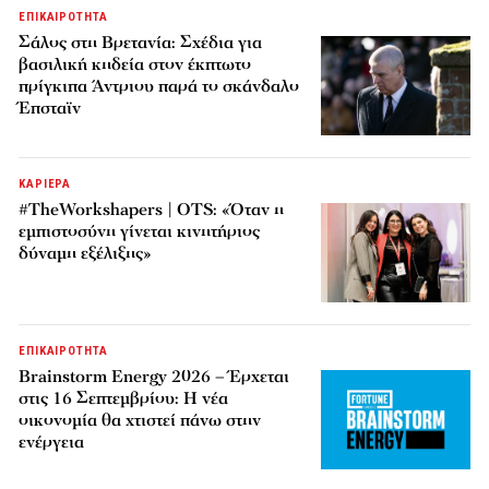
ΕΠΙΚΑΙΡΟΤΗΤΑ
Σάλος στη Βρετανία: Σχέδια για
βασιλική κηδεία στον έκπτωτο
πρίγκιπα Άντριου παρά το σκάνδαλο
Έπσταϊν
ΚΑΡΙΕΡΑ
#TheWorkshapers | OTS: «Όταν η
εμπιστοσύνη γίνεται κινητήριος
δύναμη εξέλιξης»
ΕΠΙΚΑΙΡΟΤΗΤΑ
Brainstorm Energy 2026 – Έρχεται
στις 16 Σεπτεμβρίου: Η νέα
οικονομία θα χτιστεί πάνω στην
ενέργεια