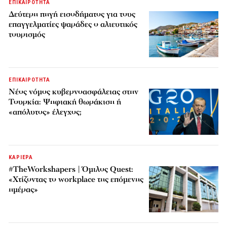
ΕΠΙΚΑΙΡΟΤΗΤΑ
Δεύτερη πηγή εισοδήματος για τους
επαγγελματίες ψαράδες ο αλιευτικός
τουρισμός
ΕΠΙΚΑΙΡΟΤΗΤΑ
Νέος νόμος κυβερνοασφάλειας στην
Τουρκία: Ψηφιακή θωράκιση ή
«απόλυτος» έλεγχος;
ΚΑΡΙΕΡΑ
#TheWorkshapers | Όμιλος Quest:
«Χτίζοντας το workplace της επόμενης
ημέρας»