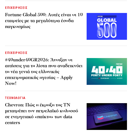
ΕΠΙΧΕΙΡΗΣΕΙΣ
Fortune Global 500: Αυτές είναι οι 10
εταιρείες με τα μεγαλύτερα έσοδα
παγκοσμίως
ΕΠΙΧΕΙΡΗΣΕΙΣ
#40under40GR2026: Άνοιξαν οι
αιτήσεις για τη λίστα που αναδεικνύει
τη νέα γενιά της ελληνικής
επιχειρηματικής ηγεσίας – Apply
Now!
ΤΕΧΝΟΛΟΓΙΑ
Chevron: Πώς η έκρηξη της ΤΝ
μετατρέπει τον πετρελαϊκό κολοσσό
σε ενεργειακό «παίκτη» των data
centers