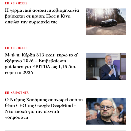
ΕΠΙΧΕΙΡΗΣΕΙΣ
Η γερμανική αυτοκινητοβιομηχανία
βρίσκεται σε κρίση: Πώς η Κίνα
απειλεί την κυριαρχία της
ΕΠΙΧΕΙΡΗΣΕΙΣ
Metlen: Κέρδη 313 εκατ. ευρώ το α’
εξάμηνο 2026 – Επιβεβαίωση
guidance για EBITDA ως 1,15 δισ.
ευρώ το 2026
ΕΠΙΚΑΙΡΟΤΗΤΑ
Ο Ντέμης Χασάμπης αποχωρεί από τη
θέση CEO της Google DeepMind –
Νέα εποχή για την τεχνητή
νοημοσύνη