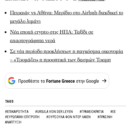
Πειραιάς vs Αθήνα: Μερίδιο στο Airbnb διεκδικεί το
μεγάλο λιμάνι
Νέα εποχή crypto στις ΗΠΑ: Ταξίδι σε
αχαρτογράφητα νερά
Σε νέα περίοδο προκλήσεων η παγκόσμια οικονομία
– «Τρομάζει» η προοπτική των δασμών Τραμπ
TAGS
#ΕΠΙΚΑΙΡΟΤΗΤΑ
#URSULA VON DER LEYEN
#ΓΡΑΦΕΙΟΚΡΑΤΙΑ
#ΕΕ
#ΕΥΡΩΠΑΪΚΗ ΕΠΙΤΡΟΠΗ
#ΟΥΡΣΟΥΛΑ ΦΟΝ ΝΤΕΡ ΛΑΙΕΝ
#ΠΡΑΣΙΝΗ
ΑΝΑΠΤΥΞΗ