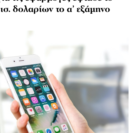
ισ. δολαρίων το α’ εξάμηνο