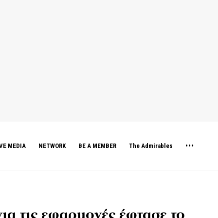
VE MEDIA
NETWORK
BE A MEMBER
The Admirables
ια τις εφαρμογές έφτασε το