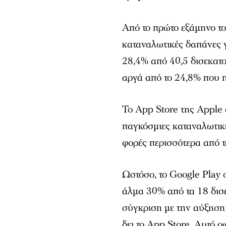
Από το πρώτο εξάμηνο το
καταναλωτικές δαπάνες 
28,4% από 40,5 δισεκατο
αργά από το 24,8% που π
Το App Store της Apple
παγκόσμιες καταναλωτικέ
φορές περισσότερα από τ
Ωστόσο, το Google Play σ
άλμα 30% από τα 18 δισ
σύγκριση με την αύξηση
δει το App Store. Αυτό ο