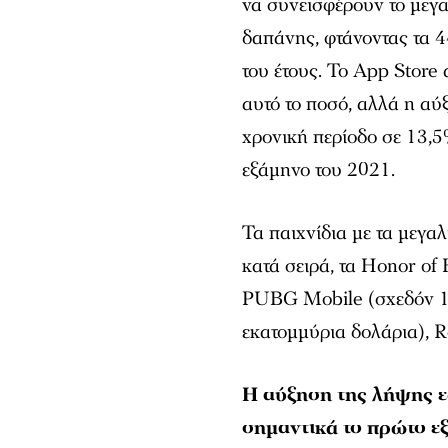
να συνεισφέρουν το μεγ
δαπάνης, φτάνοντας τα 4
του έτους. Το App Stor
αυτό το ποσό, αλλά η α
χρονική περίοδο σε 13,5
εξάμηνο του 2021.
Τα παιχνίδια με τα μεγα
κατά σειρά, τα Honor of
PUBG Mobile (σχεδόν 1,
εκατομμύρια δολάρια), R
Η αύξηση της λήψης ε
σημαντικά το πρώτο εξ