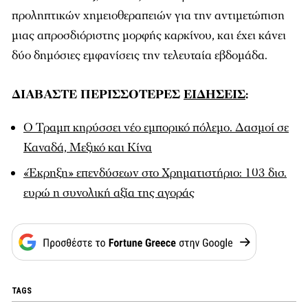
προληπτικών χημειοθεραπειών για την αντιμετώπιση
μιας απροσδιόριστης μορφής καρκίνου, και έχει κάνει
δύο δημόσιες εμφανίσεις την τελευταία εβδομάδα.
ΔΙΑΒΑΣΤΕ ΠΕΡΙΣΣΟΤΕΡΕΣ
ΕΙΔΗΣΕΙΣ
:
Ο Τραμπ κηρύσσει νέο εμπορικό πόλεμο. Δασμοί σε
Καναδά, Μεξικό και Κίνα
«Έκρηξη» επενδύσεων στο Χρηματιστήριο: 103 δισ.
ευρώ η συνολική αξία της αγοράς
TAGS