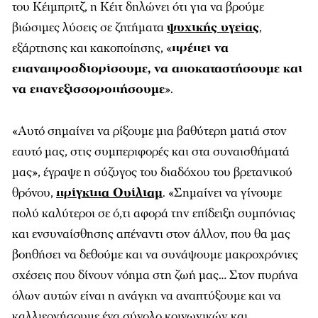
του Κέιμπριτζ, η Κέιτ δηλώνει ότι για να βρούμε
βιώσιμες λύσεις σε ζητήματα
ψυχικής υγείας
,
εξάρτησης και κακοποίησης, «
πρέπει να
επαναπροσδιορίσουμε, να αποκαταστήσουμε και
να επανεξισσοροπήσουμε
».
«Αυτό σημαίνει να ρίξουμε μια βαθύτερη ματιά στον
εαυτό μας, στις συμπεριφορές και στα συναισθήματά
μας», έγραψε η σύζυγος του διαδόχου του βρετανικού
θρόνου,
πρίγκιπα Ουίλιαμ
. «Σημαίνει να γίνουμε
πολύ καλύτεροι σε ό,τι αφορά την επίδειξη συμπόνιας
και ενσυναίσθησης απέναντι στον άλλον, που θα μας
βοηθήσει να δεθούμε και να συνάψουμε μακροχρόνιες
σχέσεις που δίνουν νόημα στη ζωή μας… Στον πυρήνα
όλων αυτών είναι η ανάγκη να αναπτύξουμε και να
καλλιεργήσουμε ένα σύνολο κοινωνικών και