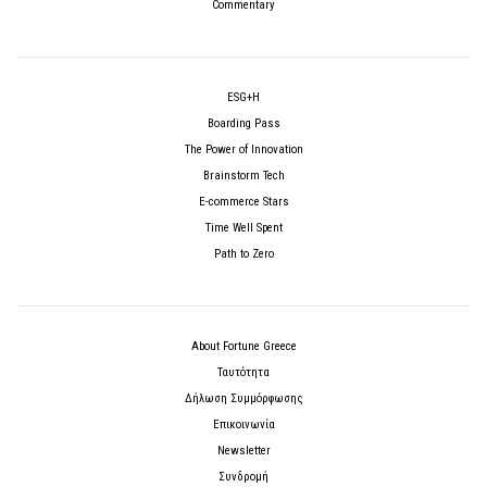
Commentary
ESG+H
Boarding Pass
The Power of Innovation
Brainstorm Tech
E-commerce Stars
Time Well Spent
Path to Zero
About Fortune Greece
Ταυτότητα
Δήλωση Συμμόρφωσης
Επικοινωνία
Newsletter
Συνδρομή