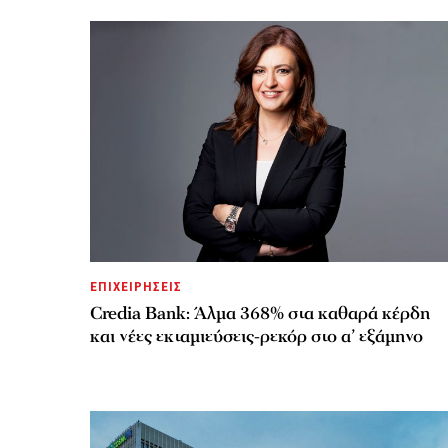
ΕΠΙΧΕΙΡΗΣΕΙΣ
Credia Bank: Άλμα 368% στα καθαρά κέρδη
και νέες εκταμιεύσεις-ρεκόρ στο α’ εξάμηνο