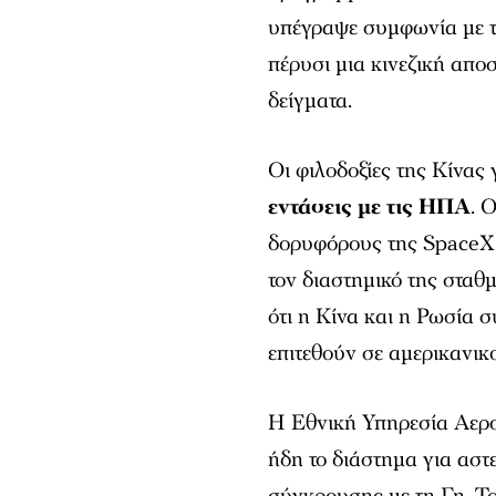
υπέγραψε συμφωνία με τ
πέρυσι μια κινεζική απο
δείγματα.
Οι φιλοδοξίες της Κίνας 
εντάσεις με τις ΗΠΑ
. 
δορυφόρους της SpaceX 
τον διαστημικό της σταθ
ότι η Κίνα και η Ρωσία
επιτεθούν σε αμερικανι
Η Εθνική Υπηρεσία Αερ
ήδη το διάστημα για αστ
σύγκρουσης με τη Γη. Τ