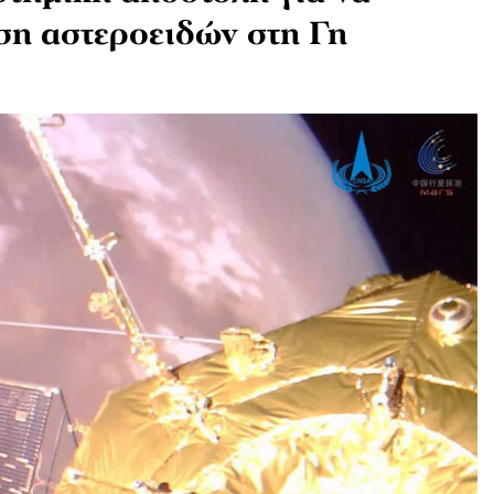
ση αστεροειδών στη Γη