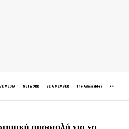
VE MEDIA
NETWORK
BE A MEMBER
The Admirables
στημική αποστολή για να