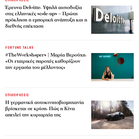
ΕΠΙΧΕΙΡΗΣΕΙΣ
Έρευνα Deloitte: Υψηλή αισιοδοξία
στις ελληνικές scale-ups – Πρώτη
πρόκληση η εμπορική ανάπτυξη και η
διεθνής επέκταση
FORTUNE TALKS
#TheWorkshapers | Μαρία Βερούχη:
«Οι εταιρικές παροχές καθορίζουν
την εργασία του μέλλοντος»
ΕΠΙΧΕΙΡΗΣΕΙΣ
Η γερμανική αυτοκινητοβιομηχανία
βρίσκεται σε κρίση: Πώς η Κίνα
απειλεί την κυριαρχία της