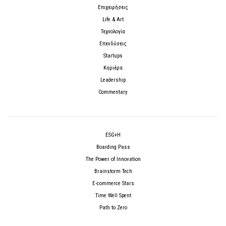
Επιχειρήσεις
Life & Art
Τεχνολογία
Επενδύσεις
Startups
Καριέρα
Leadership
Commentary
ESG+H
Boarding Pass
The Power of Innovation
Brainstorm Tech
E-commerce Stars
Time Well Spent
Path to Zero