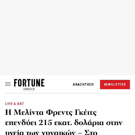
ΑΝΑΖΗΤΗΣΗ
NEWSLETTER
LIFE & ART
Η Μελίντα Φρεντς Γκέιτς
επενδύει 215 εκατ. δολάρια στην
υγεία των γυναικών – Στο