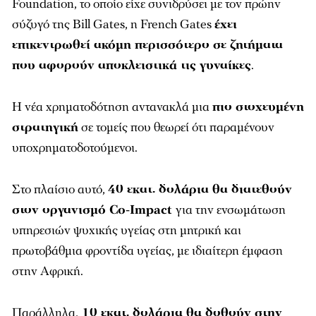
Foundation
, το οποίο είχε συνιδρύσει με τον πρώην
σύζυγό της
Bill Gates
, η French Gates
έχει
επικεντρωθεί ακόμη περισσότερο σε ζητήματα
που αφορούν αποκλειστικά τις γυναίκες
.
Η νέα χρηματοδότηση αντανακλά μια
πιο στοχευμένη
στρατηγική
σε τομείς που θεωρεί ότι παραμένουν
υποχρηματοδοτούμενοι.
Στο πλαίσιο αυτό,
40 εκατ. δολάρια θα διατεθούν
στον οργανισμό
Co-Impact
για την ενσωμάτωση
υπηρεσιών ψυχικής υγείας στη μητρική και
πρωτοβάθμια φροντίδα υγείας, με ιδιαίτερη έμφαση
στην Αφρική.
Παράλληλα,
10 εκατ. δολάρια θα δοθούν στην