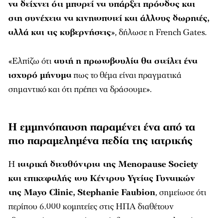
να δείχνει ότι μπορεί να υπάρξει πρόοδος και
στη συνέχεια να κινητοποιεί και άλλους δωρητές,
αλλά και τις κυβερνήσεις
», δήλωσε η French Gates.
«Ελπίζω ότι
αυτή η πρωτοβουλία θα στείλει ένα
ισχυρό μήνυμα
πως το θέμα είναι πραγματικά
σημαντικό και ότι πρέπει να δράσουμε».
Η εμμηνόπαυση παραμένει ένα από τα
πιο παραμελημένα πεδία της ιατρικής
Η
ιατρική διευθύντρια της Menopause Society
και επικεφαλής του Κέντρου Υγείας Γυναικών
της
Mayo Clinic
,
Stephanie Faubion
, σημείωσε ότι
περίπου 6.000 κομητείες στις ΗΠΑ διαθέτουν