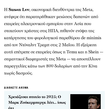
Η
Susan Lee
, οικονομική διευθύντρια της Meta,
ανέφερε ότι παρατηρήθηκαν μειώσεις δαπανών από
εταιρείες ηλεκτρονικού εμπορίου στην Ασία που
στοχεύουν χρήστες στις ΗΠΑ, πιθανόν ενόψει της
κατάργησης του φορολογικού παραθύρου de minimis
από τον Ντόναλντ Τραμπ στις 2 Μαΐου. Η εξαίρεση
αυτή επέτρεπε σε εταιρείες όπως η Temu και η Shein —
σημαντικοί διαφημιστές της Meta — να αποστέλλουν
παραγγελίες κάτω των 800 δολαρίων από την Κίνα
χωρίς δασμούς.
ΔΙΑΒΑΣΤΕ ΑΚΟΜΑ
Χρειάζεσαι πτυχίο το 2025; Ο
Μαρκ Ζούκερμπεργκ λέει… ίσως
όχι