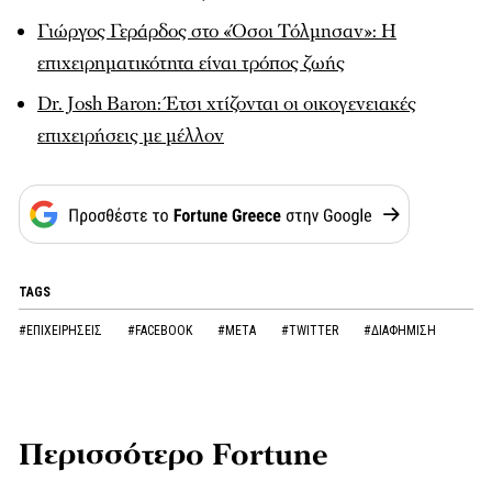
Γιώργος Γεράρδος στο «Όσοι Τόλμησαν»: Η
επιχειρηματικότητα είναι τρόπος ζωής
Dr. Josh Baron: Έτσι χτίζονται οι οικογενειακές
επιχειρήσεις με μέλλον
TAGS
#ΕΠΙΧΕΙΡΗΣΕΙΣ
#FACEBOOK
#META
#TWITTER
#ΔΙΑΦΗΜΙΣΗ
Περισσότερο Fortune