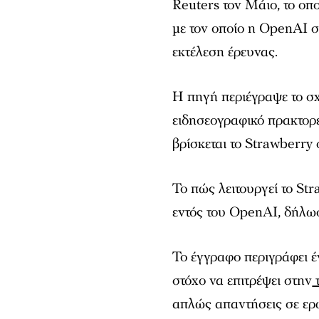
Reuters τον Μάιο, το οπ
με τον οποίο η OpenAI σ
εκτέλεση έρευνας.
Η πηγή περιέγραψε το σχ
ειδησεογραφικό πρακτορε
βρίσκεται το Strawberry 
Το πώς λειτουργεί το St
εντός του OpenAI, δήλωσ
Το έγγραφο περιγράφει έ
στόχο να επιτρέψει στην
απλώς απαντήσεις σε ερ