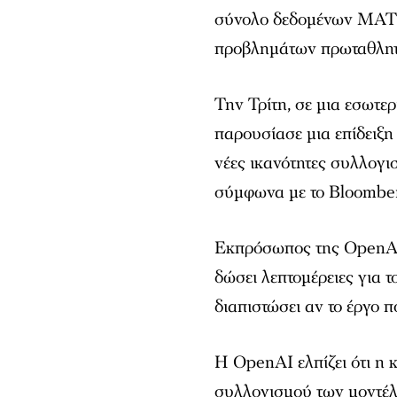
σύνολο δεδομένων MATH
προβλημάτων πρωταθλητ
Την Τρίτη, σε μια εσωτ
παρουσίασε μια επίδειξη
νέες ικανότητες συλλογι
σύμφωνα με το Bloombe
Εκπρόσωπος της OpenAI
δώσει λεπτομέρειες για 
διαπιστώσει αν το έργο π
Η OpenAI ελπίζει ότι η κ
συλλογισμού των μοντέλ