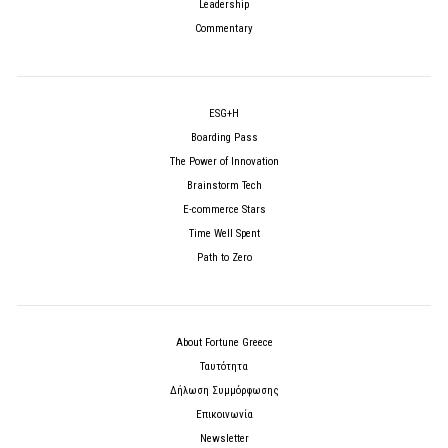
Leadership
Commentary
ESG+H
Boarding Pass
The Power of Innovation
Brainstorm Tech
E-commerce Stars
Time Well Spent
Path to Zero
About Fortune Greece
Ταυτότητα
Δήλωση Συμμόρφωσης
Επικοινωνία
Newsletter