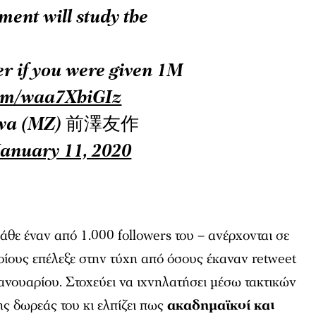
ment will study the
er if you were given 1M
.com/waa7XhiGIz
awa (MZ) 前澤友作
January 11, 2020
άθε έναν από 1.000 followers του – ανέρχονται σε
ποίους επέλεξε στην τύχη από όσους έκαναν retweet
ανουαρίου. Στοχεύει να ιχνηλατήσει μέσω τακτικών
ης δωρεάς του κι ελπίζει πως
ακαδημαϊκοί και