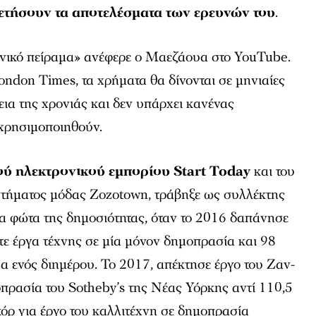
ετήσουν τα αποτελέσματα των ερευνών του
.
ωνικό πείραμα» ανέφερε ο Μαεζάουα στο YouTube.
ondon Times
, τα χρήματα θα δίνονται σε μηνιαίες
εια της χρονιάς και δεν υπάρχει κανένας
 χρησιμοποιηθούν.
ύ ηλεκτρονικού εμπορίου Start Today
και του
τήματος μόδας Zozotown, τράβηξε ως συλλέκτης
α φώτα της δημοσιότητας, όταν το 2016 δαπάνησε
ντε έργα τέχνης σε μία μόνον δημοπρασία και 98
μα ενός διημέρου. Το 2017, απέκτησε έργο του Ζαν-
ρασία του Sotheby’s της Νέας Υόρκης αντί 110,5
κόρ για έργο του καλλιτέχνη σε δημοπρασία