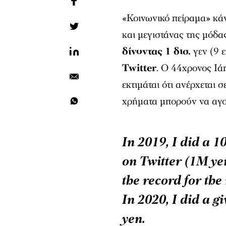
«Κοινωνικό πείραμα» κά
και μεγιστάνας της μόδ
δίνοντας
1 δισ.
γεν (9 
Twitter
. O 44χρονος Ιά
εκτιμάται ότι ανέρχεται σ
χρήματα μπορούν να αγο
In 2019, I did a 1
on Twitter (1M yen
the record for the
In 2020, I did a g
yen.