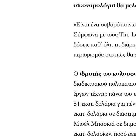
οικονομολόγοι θα μελ
«Είναι ένα σοβαρό κοιν
Σύμφωνα με τους
The L
δόσεις καθ’ όλη τη διάρκ
περιορισμός στο πώς θα
Ο
ιδρυτής
του
κολοσσο
διαδικτυακού πολυκατασ
έργων τέχνης πάνω του τ
81 εκατ. δολάρια για πέ
εκατ. δολάρια σε διάστη
Μισέλ Μπασκιά σε δημοπ
εκατ. δολαρίων, ποσό ρε