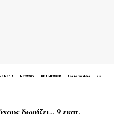
VE MEDIA
NETWORK
BE A MEMBER
The Admirables
χους δωρίζει… 9 εκατ.