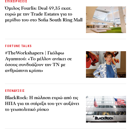
ΕΠΙΧΕΙΡΗΣΕΙΣ
Όμιλος Fourlis: Deal 49,35 εκατ.
ευρώ με την Trade Estates για το
μερίδιο του στο Sofia South Ring Mall
FORTUNE TALKS
#TheWorkshapers | Γκόλφω
Αγαπητού: «Το μέλλον ανήκει σε
όσους συνδυάζουν την ΤΝ με
ανθρώπινη κρίση»
ΕΠΕΝΔΥΣΕΙΣ
BlackRock: Η πώληση ευρώ από τις
ΗΠΑ για τη στήριξη του γεν αυξάνει
το γεωπολιτικό ρίσκο