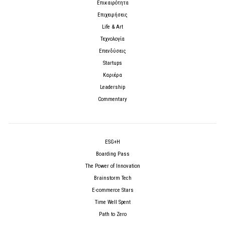
Επικαιρότητα
Επιχειρήσεις
Life & Art
Τεχνολογία
Επενδύσεις
Startups
Καριέρα
Leadership
Commentary
ESG+H
Boarding Pass
The Power of Innovation
Brainstorm Tech
E-commerce Stars
Time Well Spent
Path to Zero