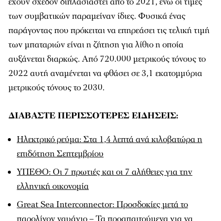
έχουν σχεδόν διπλασιαστεί από το 2021, ενώ οι τιμές
των συμβατικών παραμείναν ίδιες. Φυσικά ένας
παράγοντας που πρόκειται να επηρεάσει τις τελική τιμή
των μπαταριών είναι η ζήτηση για λίθιο η οποία
αυξάνεται διαρκώς. Από 720.000 μετρικούς τόνους το
2022 αυτή αναμένεται να φθάσει σε 3,1 εκατομμύρια
μετρικούς τόνους το 2030.
ΔΙΑΒΑΣΤΕ ΠΕΡΙΣΣΟΤΕΡΕΣ ΕΙΔΗΣΕΙΣ:
Ηλεκτρικό ρεύμα: Στα 1,4 λεπτά ανά κιλοβατώρα η
επιδότηση Σεπτεμβρίου
ΥΠΕΘΟ: Οι 7 πρωτιές και οι 7 αλήθειες για την
ελληνική οικονομία
Great Sea Interconnector: Προσδοκίες μετά το
παρολίγον ναυάγιο – Τα προαπαιτούμενα για να