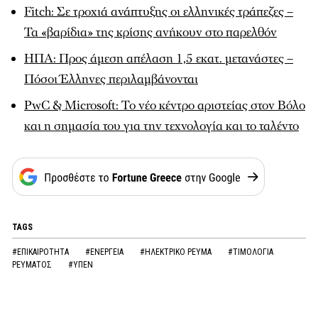
Fitch: Σε τροχιά ανάπτυξης οι ελληνικές τράπεζες –
Τα «βαρίδια» της κρίσης ανήκουν στο παρελθόν
ΗΠΑ: Προς άμεση απέλαση 1,5 εκατ. μετανάστες –
Πόσοι Έλληνες περιλαμβάνονται
PwC & Microsoft: Το νέο κέντρο αριστείας στον Βόλο
και η σημασία του για την τεχνολογία και το ταλέντο
TAGS
#ΕΠΙΚΑΙΡΟΤΗΤΑ
#ΕΝΕΡΓΕΙΑ
#ΗΛΕΚΤΡΙΚΟ ΡΕΥΜΑ
#ΤΙΜΟΛΟΓΙΑ
ΡΕΥΜΑΤΟΣ
#ΥΠΕΝ