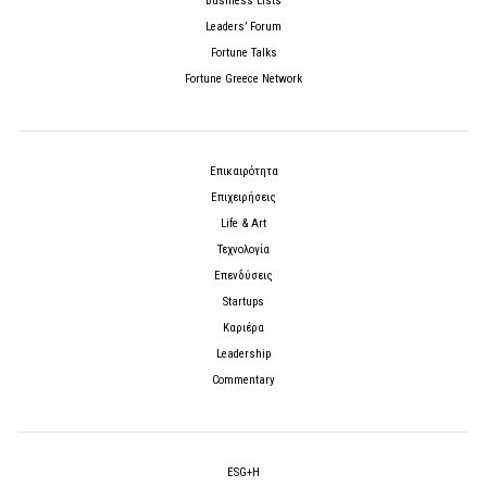
Business Lists
Leaders’ Forum
Fortune Talks
Fortune Greece Network
Επικαιρότητα
Επιχειρήσεις
Life & Art
Τεχνολογία
Επενδύσεις
Startups
Καριέρα
Leadership
Commentary
ESG+H