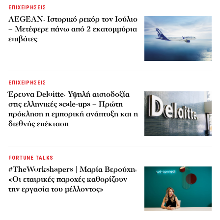
ΕΠΙΧΕΙΡΗΣΕΙΣ
AEGEAN: Ιστορικό ρεκόρ τον Ιούλιο
– Μετέφερε πάνω από 2 εκατομμύρια
επιβάτες
ΕΠΙΧΕΙΡΗΣΕΙΣ
Έρευνα Deloitte: Υψηλή αισιοδοξία
στις ελληνικές scale-ups – Πρώτη
πρόκληση η εμπορική ανάπτυξη και η
διεθνής επέκταση
FORTUNE TALKS
#TheWorkshapers | Μαρία Βερούχη:
«Οι εταιρικές παροχές καθορίζουν
την εργασία του μέλλοντος»