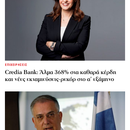
ΕΠΙΧΕΙΡΗΣΕΙΣ
Credia Bank: Άλμα 368% στα καθαρά κέρδη
και νέες εκταμιεύσεις-ρεκόρ στο α’ εξάμηνο