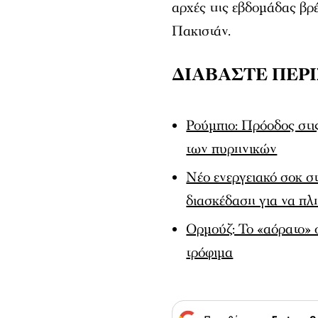
αρχές της εβδομάδας βρ
Πακιστάν.
ΔΙΑΒΑΣΤΕ ΠΕΡ
Ρούμπιο: Πρόοδος στις
των πυρηνικών
Νέο ενεργειακό σοκ σ
διασκέδαση για να π
Ορμούζ: Το «αόρατο» σ
τρόφιμα