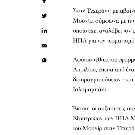
Στην Τεχεράνη μεταβαίνε
Μουνίρ, σύμφωνα με πηγ
οποίο έχει αναλάβει τον 
ΗΠΑ για τον τερματισμό
Αφότου τέθηκε σε εφαρμ
Απριλίου, έπειτα από ένα
διαπραγματεύσεων –και 
Ισλαμαμπάντ.
Έκτοτε, οι συζητήσεις σ
Εξωτερικών των ΗΠΑ Μάρ
του Μουνίρ στην Τεχερά