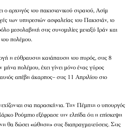
ι ο αρχηγός του πακιστανικού στρατού, Ασίμ
ές των υπηρεσιών ασφαλείας του Πακιστάν, το
ρόλο μεσολαβητή στις συνομιλίες μεταξύ Ιράν και
 του πολέμου.
ογή η εύθραυστη κατάπαυση του πυρός, στις 8
ν μήνα πολέμου, έχει γίνει μόνο ένας γύρος
αυτός απέβη άκαρπος– στις 11 Απριλίου στο
υνεχίζονται στα παρασκήνια. Την Πέμπτη ο υπουργός
κο Ρούμπιο εξέφρασε την ελπίδα ότι η επίσκεψη
νη θα δώσει «ώθηση» στις διαπραγματεύσεις. Στις