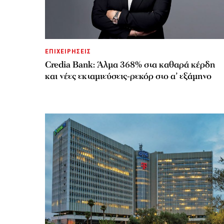
ΕΠΙΧΕΙΡΗΣΕΙΣ
Credia Bank: Άλμα 368% στα καθαρά κέρδη
και νέες εκταμιεύσεις-ρεκόρ στο α’ εξάμηνο