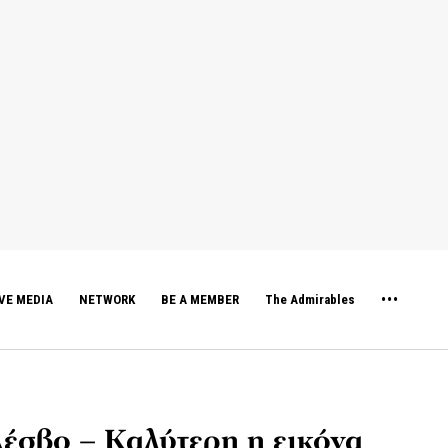
VE MEDIA
NETWORK
BE A MEMBER
The Admirables
Λέσβο – Καλύτερη η εικόνα