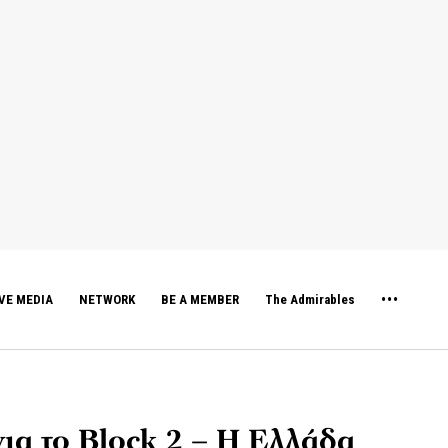
VE MEDIA
NETWORK
BE A MEMBER
The Admirables
ια το Block 2 – Η Ελλάδα