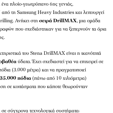
 ένα πλοίο-γεωτρύπανο 6ης γενιάς,
 από τη Samsung Heavy Industries και λειτουργεί
rilling. Ανήκει στη
σειρά DrillMAX
, μια ομάδα
αφών που σχεδιάστηκαν για να ξεπερνούν τα όρια
ης.
τηριστικά του Stena DrillMAX είναι η ικανότητά
ρβαθέα
ύδατα. Έχει σχεδιαστεί για να επιχειρεί σε
όδια (3.000 μέτρα) και να πραγματοποιεί
35.000 πόδια
(πάνω από 10 χιλιόμετρα)
αση σε κοιτάσματα που κάποτε θεωρούνταν
ι σε σύγχρονα τεχνολογικά συστήματα: