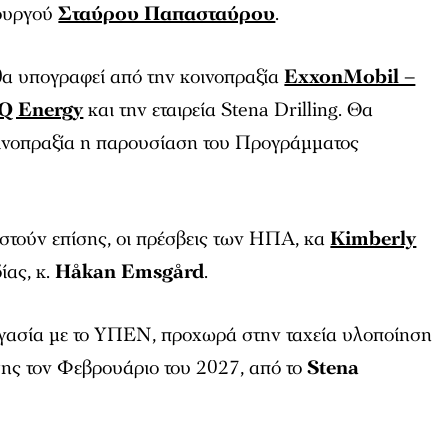
πουργού
Σταύρου Παπασταύρου
.
 υπογραφεί από την κοινοπραξία
ExxonMobil –
Q Energy
και την εταιρεία Stena Drilling. Θα
ινοπραξία η παρουσίαση του Προγράμματος
τούν επίσης, οι πρέσβεις των ΗΠΑ, κα
Kimberly
ίας, κ.
Håkan Emsgård
.
ργασία με το ΥΠΕΝ, προχωρά στην ταχεία υλοποίηση
σης τον Φεβρουάριο του 2027, από το
Stena