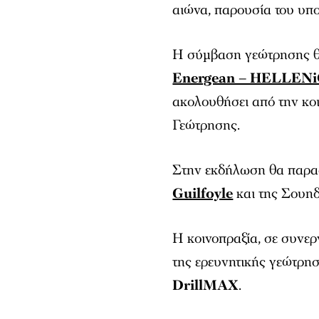
αιώνα, παρουσία του υ
Η σύμβαση γεώτρησης θα
Energean – HELLENi
ακολουθήσει από την κο
Γεώτρησης.
Στην εκδήλωση θα παρασ
Guilfoyle
και της Σουηδ
Η κοινοπραξία, σε συνε
της ερευνητικής γεώτρη
DrillMAX
.