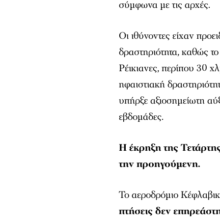
σύμφωνα με τις αρχές.
Οι ιθύνοντες είχαν προε
δραστηριότητα, καθώς τ
Ρέικιανες, περίπου 30 χλ
ηφαιστιακή δραστηριότητ
υπήρξε αξιοσημείωτη αύξ
εβδομάδες.
Η έκρηξη της Τετάρτης
την προηγούμενη.
Το αεροδρόμιο Κέφλαβικ 
πτήσεις δεν επηρεάστη