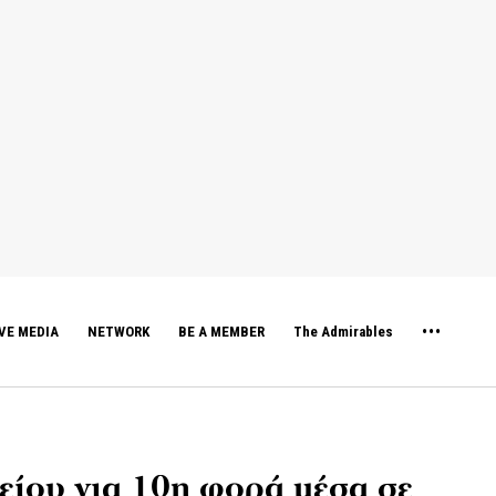
VE MEDIA
NETWORK
BE A MEMBER
The Admirables
είου για 10η φορά μέσα σε