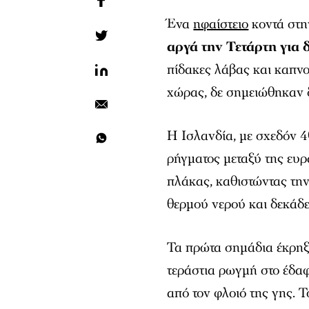
Ένα
ηφαίστειο
κοντά στη
αργά την Τετάρτη για 
πίδακες λάβας και καπν
χώρας, δε σημειώθηκαν δ
Η Ισλανδία, με σχεδόν 4
ρήγματος μεταξύ της ευρ
πλάκας, καθιστώντας τη
θερμού νερού και δεκάδε
Τα πρώτα σημάδια έκρηξ
τεράστια ρωγμή στο έδαφ
από τον φλοιό της γης. Τ