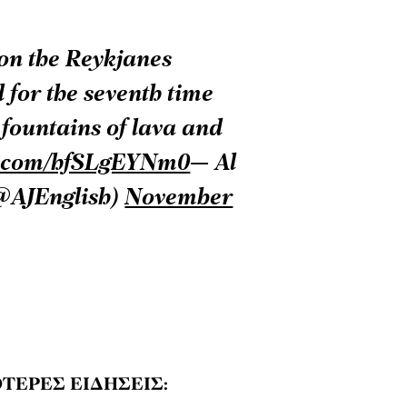
 on the Reykjanes
 for the seventh time
 fountains of lava and
er.com/hfSLgEYNm0
— Al
(@AJEnglish)
November
ΤΕΡΕΣ ΕΙΔΗΣΕΙΣ: