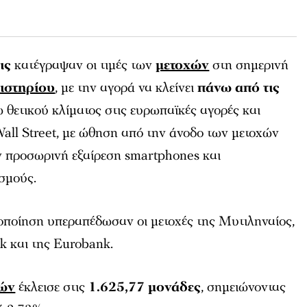
ις
κατέγραψαν οι τιμές των
μετοχών
στη σημερινή
ιστηρίου
, με την αγορά να κλείνει
πάνω από τις
ω θετικού κλίματος στις ευρωπαϊκές αγορές και
Wall Street, με ώθηση από την άνοδο των μετοχών
ην προσωρινή εξαίρεση smartphones και
σμούς.
ποίηση υπεραπέδωσαν οι μετοχές της Μυτιληναίος,
nk και της Eurobank.
μών
έκλεισε στις
1.625,77 μονάδες
, σημειώνοντας