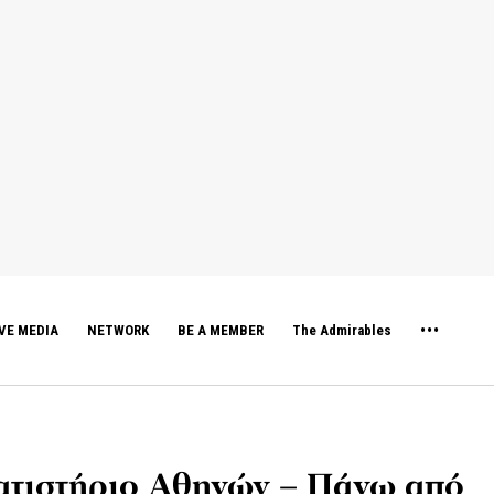
VE MEDIA
NETWORK
BE A MEMBER
The Admirables
ατιστήριο Αθηνών – Πάνω από