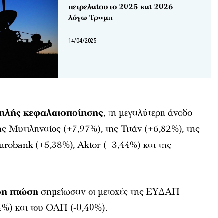
πετρελαίου το 2025 και 2026
λόγω Τραμπ
14/04/2025
ψηλής κεφαλαιοποίησης
, τη μεγαλύτερη άνοδο
ης Μυτιληναίος (+7,97%), της Τιτάν (+6,82%), της
urobank (+5,38%), Aktor (+3,44%) και της
ρη πτώση
σημείωσαν οι μετοχές της ΕΥΔΑΠ
4%) και του ΟΛΠ (-0,40%).