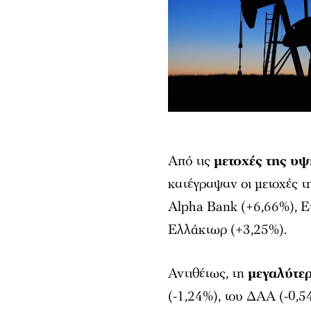
Από τις
μετοχές της υ
κατέγραψαν οι μετοχές τ
Alpha Bank (+6,66%), E
Ελλάκτωρ (+3,25%).
Αντιθέτως, τη
μεγαλύτε
(-1,24%), του ΔΑΑ (-0,5