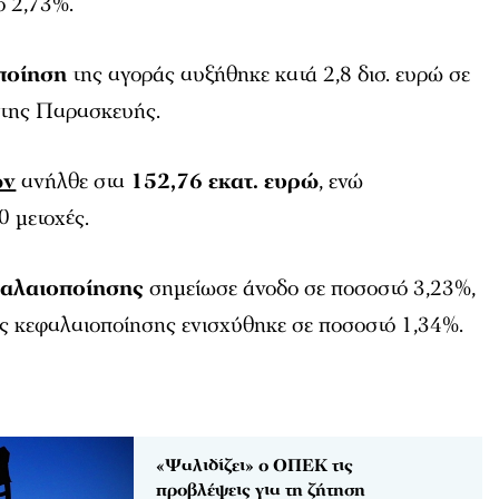
ό 2,73%.
ποίηση
της αγοράς αυξήθηκε κατά 2,8 δισ. ευρώ σε
 της Παρασκευής.
ών
ανήλθε στα
152,76 εκατ. ευρώ
, ενώ
 μετοχές.
φαλαιοποίησης
σημείωσε άνοδο σε ποσοστό 3,23%,
ας κεφαλαιοποίησης ενισχύθηκε σε ποσοστό 1,34%.
«Ψαλιδίζει» ο ΟΠΕΚ τις
προβλέψεις για τη ζήτηση