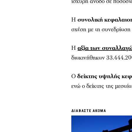
ισχυρή άνοδο σε ποσοστ
Η
συνολική κεφαλαιο
σχέση με τη συνεδρίαση
Η
αξία των συναλλαγ
διακινήθηκαν 33.444.200
Ο
δείκτης υψηλής κε
ενώ ο δείκτης της μεσαί
ΔΙΑΒΑΣΤΕ ΑΚΟΜΑ