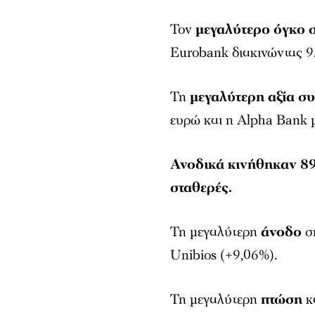
Τον
μεγαλύτερο όγκο 
Eurobank διακινώντας 9.
Τη
μεγαλύτερη αξία σ
ευρώ και η Alpha Bank μ
Ανοδικά κινήθηκαν 89
σταθερές.
Τη μεγαλύτερη
άνοδο
ση
Unibios (+9,06%).
Τη μεγαλύτερη
πτώση
κα