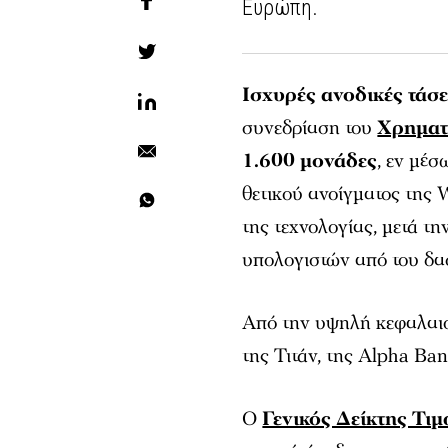
Ευρώπη.
Ισχυρές ανοδικές τάσε
συνεδρίαση του
Χρηματ
1.600 μονάδες
, εν μέσ
θετικού ανοίγματος της 
της τεχνολογίας, μετά τ
υπολογιστών από του δα
Από την υψηλή κεφαλαιο
της Τιτάν, της Alpha Ba
O
Γενικός Δείκτης Τι