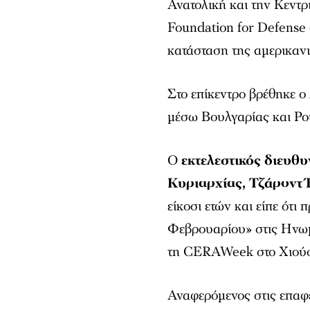
Ανατολική και την Κεντ
Foundation for Defense
κατάσταση της αμερικανι
Στο επίκεντρο βρέθηκε ο
μέσω Βουλγαρίας και Ρο
Ο
εκτελεστικός διευθ
Κυριαρχίας, Τζάροντ 
είκοσι ετών και είπε ότι
Φεβρουαρίου» στις Ηνωμ
τη CERAWeek στο Χιούστ
Αναφερόμενος στις επαφέ