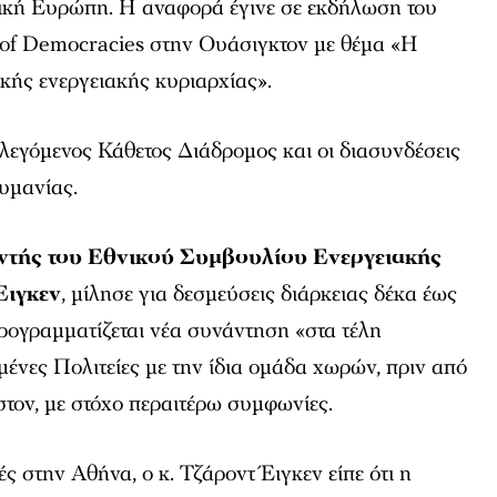
ρική Ευρώπη. Η αναφορά έγινε σε εκδήλωση του
 of Democracies στην Ουάσιγκτον με θέμα «Η
κής ενεργειακής κυριαρχίας».
 λεγόμενος Κάθετος Διάδρομος και οι διασυνδέσεις
υμανίας.
υντής του Εθνικού Συμβουλίου Ενεργειακής
Έιγκεν
, μίλησε για δεσμεύσεις διάρκειας δέκα έως
 προγραμματίζεται νέα συνάντηση «στα τέλη
ένες Πολιτείες με την ίδια ομάδα χωρών, πριν από
ον, με στόχο περαιτέρω συμφωνίες.
ς στην Αθήνα, ο κ. Τζάροντ Έιγκεν είπε ότι η