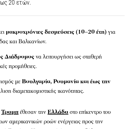
έως 20 ετών.
κει
μακροχρόνιες δεσμεύσεις (10–20 έτη)
για
ας και Βαλκανίων.
ος Διάδρομος
να λειτουργήσει ως σταθερή
κές προμήθειες.
νισμός με
Βουλγαρία, Ρουμανία και έως την
λιση διαμετακομιστικής ικανότητας.
ς
Τραμπ
έθεσαν την
Ελλάδα
στο επίκεντρο του
των αμερικανικών ροών ενέργειας προς την