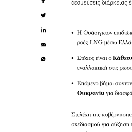
δεσμεύσεις διάρκειας 
Η Ουάσιγκτον επιδιώ
ροές LNG μέσω Ελλάδ
Στόχος είναι ο
Κάθετ
εναλλακτική στις ρωσι
Επόμενο βήμα: συντο
Ουκρανία
για διασφά
Στελέχη της κυβέρνηση
σχεδιασμού για αύξηση 