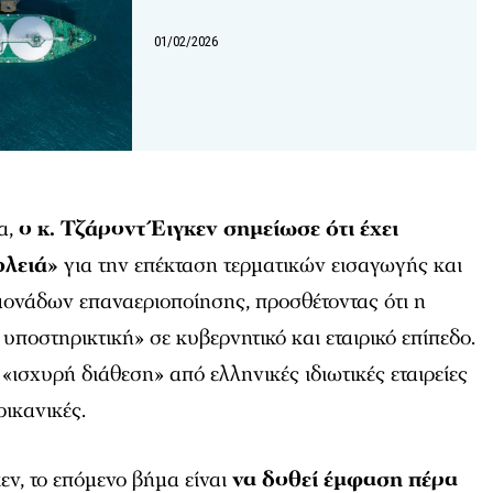
01/02/2026
α,
ο κ. Τζάροντ Έιγκεν σημείωσε ότι έχει
υλειά»
για την επέκταση τερματικών εισαγωγής και
ονάδων επαναεριοποίησης, προσθέτοντας ότι η
υποστηρικτική» σε κυβερνητικό και εταιρικό επίπεδο.
ι «ισχυρή διάθεση» από ελληνικές ιδιωτικές εταιρείες
ικανικές.
εν, το επόμενο βήμα είναι
να δοθεί έμφαση πέρα