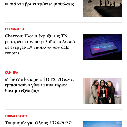
νησιά και βραχυχρόνιες μισθώσεις
ΤΕΧΝΟΛΟΓΙΑ
Chevron: Πώς η έκρηξη της ΤΝ
μετατρέπει τον πετρελαϊκό κολοσσό
σε ενεργειακό «παίκτη» των data
centers
ΚΑΡΙΕΡΑ
#TheWorkshapers | OTS: «Όταν η
εμπιστοσύνη γίνεται κινητήριος
δύναμη εξέλιξης»
ΕΠΙΚΑΙΡΟΤΗΤΑ
Τουρισμός για Όλους 2026-2027: