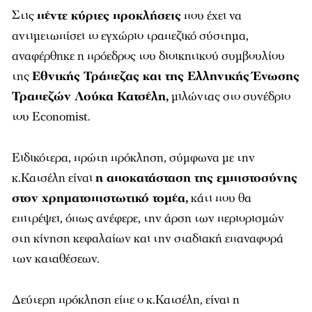
Στις
πέντε κύριες προκλήσεις
που έχει να
αντιμετωπίσει το εγχώριο τραπεζικό σύστημα,
αναφέρθηκε η πρόεδρος του διοικητικού συμβουλίου
της
Εθνικής Τράπεζας και της Ελληνικής Ένωσης
Τραπεζών Λούκα Κατσέλη,
μιλώντας στο συνέδριο
του Economist.
Ειδικότερα, πρώτη πρόκληση, σύμφωνα με την
κ.Κατσέλη είναι
η αποκατάσταση της εμπιστοσύνης
στον χρηματοπιστωτικό τομέα,
κάτι που θα
επιτρέψει, όπως ανέφερε, την άρση των περιορισμών
στη κίνηση κεφαλαίων και την σταδιακή επαναφορά
των καταθέσεων.
Δεύτερη πρόκληση είπε ο κ.Κατσέλη, είναι η