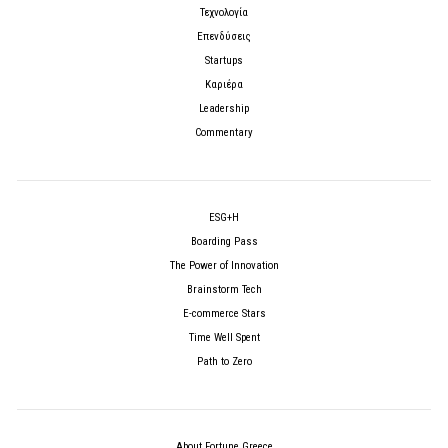
Τεχνολογία
Επενδύσεις
Startups
Καριέρα
Leadership
Commentary
ESG+H
Boarding Pass
The Power of Innovation
Brainstorm Tech
E-commerce Stars
Time Well Spent
Path to Zero
About Fortune Greece