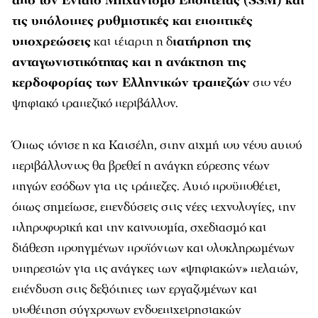
από τον Ενιαίο Μηχανισμό Εποπτείας (SSM) και
τις υπόλοιπες ρυθμιστικές και εποπτικές
υποχρεώσεις
και τέταρτη η δ
ιατήρηση της
ανταγωνιστικότητας και η ανάκτηση της
κερδοφορίας των Ελληνικών τραπεζών
στο νέο
ψηφιακό τραπεζικό περιβάλλον.
Όπως τόνισε η κα Κατσέλη, στην αιχμή του νέου αυτού
περιβάλλοντος θα βρεθεί η ανάγκη εύρεσης νέων
πηγών εσόδων για τις τράπεζες. Αυτό προϋποθέτει,
όπως σημείωσε, επενδύσεις στις νέες τεχνολογίες, την
πληροφορική και την καινοτομία, σχεδιασμό και
διάθεση προηγμένων προϊόντων και ολοκληρωμένων
υπηρεσιών για τις ανάγκες των «ψηφιακών» πελατών,
επένδυση στις δεξιότητες των εργαζομένων και
υιοθέτηση σύγχρονων ενδοεπιχειρησιακών