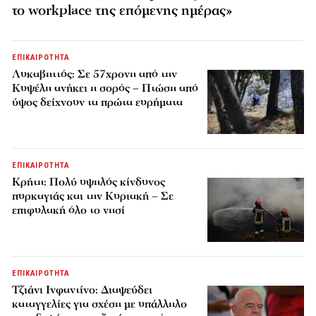
το workplace της επόμενης ημέρας»
ΕΠΙΚΑΙΡΟΤΗΤΑ
Λυκαβηττός: Σε 57χρονη από την
Κυψέλη ανήκει η σορός – Πτώση από
ύψος δείχνουν τα πρώτα ευρήματα
ΕΠΙΚΑΙΡΟΤΗΤΑ
Κρήτη: Πολύ υψηλός κίνδυνος
πυρκαγιάς και την Κυριακή – Σε
επιφυλακή όλο το νησί
ΕΠΙΚΑΙΡΟΤΗΤΑ
Τζιάνι Ινφαντίνο: Διαψεύδει
καταγγελίες για σχέση με υπάλληλο