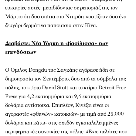
ευκαιρίες αυτές, μεταδίδοντας σε ρεπορτάζ της τον
Μάρτιο ότι δυο σπίτια στο Ντιτρόιτ κοστίζουν όσο ένα
ζευγάρι δερμάτινα παπούτσια στην Κίνα.
Διαβάστε: Νέα Υόρκη η «βασίλισσα» των
επενδύσεων
Ο Ομιλος Dongdu της Σαγκάης αγόρασε ήδη σε
δημοπρασία τον Σεπτέμβριο, δυο από τα σύμβολα της
πόλης, το κτίριο David Stott και το κτίριο Detroit Free
Press για 4,2 εκατομμύρια και 9,4 εκατομμύρια
δολάρια αντίστοιχα. Επιπλέον, Κινέζοι είναι οι
αγοραστές «φθηνών» κατοικιών- με τιμή από 25.000
δολάρια και κάτω- στις σχεδόν εγκαταλελειμμένες
περιφερειακές συνοικίες της πόλης. «Έχω πελάτες που