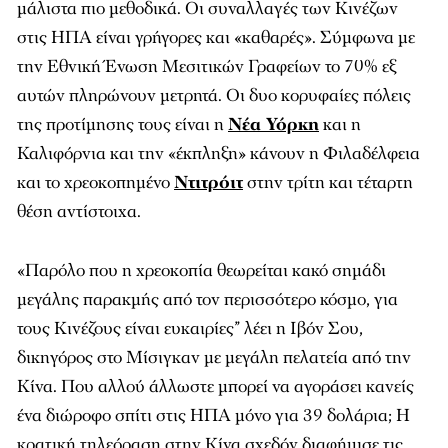
μάλιστα πιο μεθοδικά. Οι συναλλαγές των Κινέζων
στις ΗΠΑ είναι γρήγορες και «καθαρές». Σύμφωνα με
την Εθνική Ένωση Μεσιτικών Γραφείων το 70% εξ
αυτών πληρώνουν μετρητά. Οι δυο κορυφαίες πόλεις
της προτίμησης τους είναι η
Νέα Υόρκη
και η
Καλιφόρνια και την «έκπληξη» κάνουν η Φιλαδέλφεια
και το χρεοκοπημένο
Ντιτρόιτ
στην τρίτη και τέταρτη
θέση αντίστοιχα.
«Παρόλο που η χρεοκοπία θεωρείται κακό σημάδι
μεγάλης παρακμής από τον περισσότερο κόσμο, για
τους Κινέζους είναι ευκαιρίες” λέει η Ιβόν Σου,
δικηγόρος στο Μίσιγκαν με μεγάλη πελατεία από την
Κίνα. Που αλλού άλλωστε μπορεί να αγοράσει κανείς
ένα διώροφο σπίτι στις ΗΠΑ μόνο για 39 δολάρια; Η
κρατική τηλεόραση στην Κίνα σχεδόν διαφήμισε τις