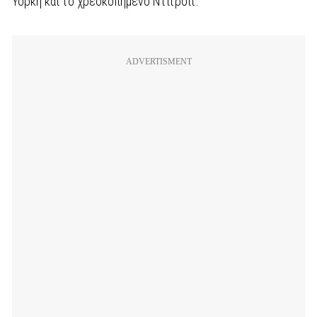
Υόρκη και το χρεοκοπημένο Ντιτρόιτ.