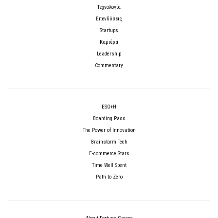
Τεχνολογία
Επενδύσεις
Startups
Καριέρα
Leadership
Commentary
ESG+H
Boarding Pass
The Power of Innovation
Brainstorm Tech
E-commerce Stars
Time Well Spent
Path to Zero