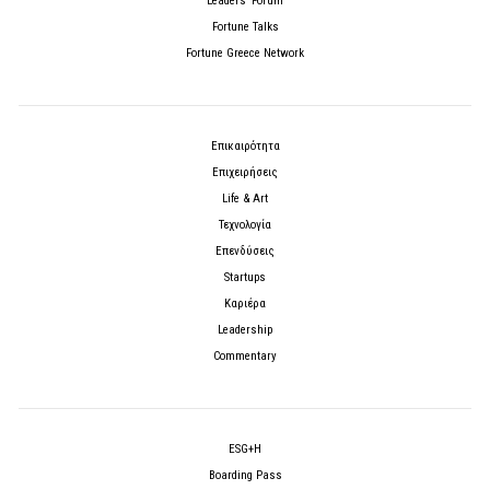
Leaders’ Forum
Fortune Talks
Fortune Greece Network
Επικαιρότητα
Επιχειρήσεις
Life & Art
Τεχνολογία
Επενδύσεις
Startups
Καριέρα
Leadership
Commentary
ESG+H
Boarding Pass