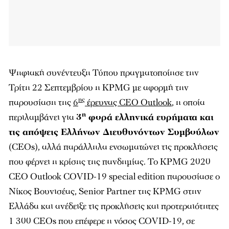
Ψηφιακή συνέντευξη Τύπου πραγματοποίησε την
Τρίτη 22 Σεπτεμβρίου η KPMG με αφορμή την
ης
παρουσίαση της
6
έρευνας CEO Outlook
, η οποία
η
περιλαμβάνει για
3
φορά ελληνικά ευρήματα και
τις απόψεις Ελλήνων Διευθυνόντων Συμβούλων
(CEOs), αλλά παράλληλα ενσωματώνει τις προκλήσεις
που φέρνει η κρίσης της πανδημίας. Το KPMG 2020
CEO Outlook COVID-19 special edition παρουσίασε ο
Νίκος Βουνισέας, Senior Partner της KPMG στην
Ελλάδα και ανέδειξε τις προκλήσεις και προτεραιότητες
1 300 CEOs που επέφερε η νόσος COVID-19, σε