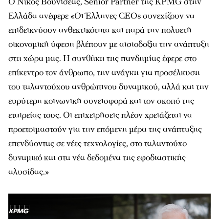
Ο Νίκος Βουνισέας, Senior Partner της KPMG στην
Ελλάδα ανέφερε «Οι Έλληνες CEOs συνεχίζουν να
επιδεικνύουν ανθεκτικότητα και παρά την πολυετή
οικονομική ύφεση βλέπουν με αισιοδοξία την ανάπτυξη
στη χώρα μας. Η συνθήκη της πανδημίας έφερε στο
επίκεντρο τον άνθρωπο, την ανάγκη για προσέλκυση
του ταλαντούχου ανθρώπινου δυναμικού, αλλά και την
ευρύτερη κοινωνική συνεισφορά και τον σκοπό της
εταιρείας τους. Οι επιχειρήσεις πλέον χρειάζεται να
προετοιμαστούν για την επόμενη μέρα της ανάπτυξης
επενδύοντας σε νέες τεχνολογίες, στο ταλαντούχο
δυναμικό και στα νέα δεδομένα της εφοδιαστικής
αλυσίδας.»