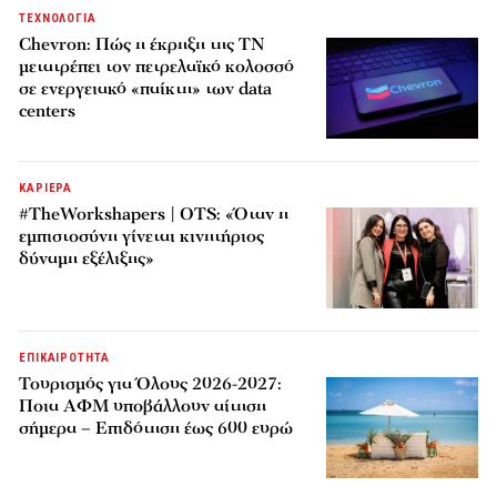
ΤΕΧΝΟΛΟΓΙΑ
Chevron: Πώς η έκρηξη της ΤΝ
μετατρέπει τον πετρελαϊκό κολοσσό
σε ενεργειακό «παίκτη» των data
centers
ΚΑΡΙΕΡΑ
#TheWorkshapers | OTS: «Όταν η
εμπιστοσύνη γίνεται κινητήριος
δύναμη εξέλιξης»
ΕΠΙΚΑΙΡΟΤΗΤΑ
Τουρισμός για Όλους 2026-2027:
Ποια ΑΦΜ υποβάλλουν αίτηση
σήμερα – Επιδότηση έως 600 ευρώ