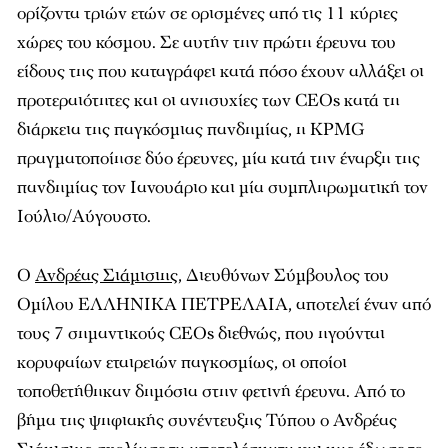
ορίζοντα τριών ετών σε ορισμένες από τις 11 κύριες
χώρες του κόσμου. Σε αυτήν την πρώτη έρευνα του
είδους της που καταγράφει κατά πόσο έχουν αλλάξει οι
προτεραιότητες και οι ανησυχίες των CEOs κατά τη
διάρκεια της παγκόσμιας πανδημίας, η KPMG
πραγματοποίησε δύο έρευνες, μία κατά την έναρξη της
πανδημίας τον Ιανουάριο και μία συμπληρωματική τον
Ιούλιο/Αύγουστο.
Ο
Ανδρέας Σιάμισιης
, Διευθύνων Σύμβουλος του
Ομίλου ΕΛΛΗΝΙΚΑ ΠΕΤΡΕΛΑΙΑ, αποτελεί έναν από
τους 7 σημαντικούς CEOs διεθνώς, που ηγούνται
κορυφαίων εταιρειών παγκοσμίως, οι οποίοι
τοποθετήθηκαν δημόσια στην φετινή έρευνα. Από το
βήμα της ψηφιακής συνέντευξης Τύπου ο Ανδρέας