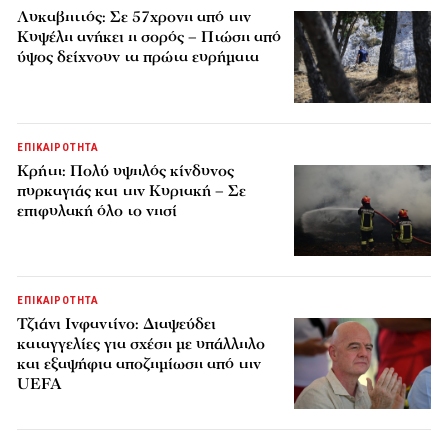
Λυκαβηττός: Σε 57χρονη από την
Κυψέλη ανήκει η σορός – Πτώση από
ύψος δείχνουν τα πρώτα ευρήματα
ΕΠΙΚΑΙΡΟΤΗΤΑ
Κρήτη: Πολύ υψηλός κίνδυνος
πυρκαγιάς και την Κυριακή – Σε
επιφυλακή όλο το νησί
ΕΠΙΚΑΙΡΟΤΗΤΑ
Τζιάνι Ινφαντίνο: Διαψεύδει
καταγγελίες για σχέση με υπάλληλο
και εξαψήφια αποζημίωση από την
UEFA