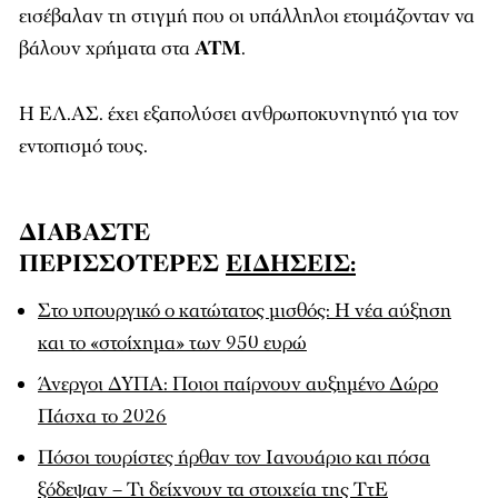
εισέβαλαν τη στιγμή που οι υπάλληλοι ετοιμάζονταν να
βάλουν χρήματα στα
ΑΤΜ
.
Η ΕΛ.ΑΣ. έχει εξαπολύσει ανθρωποκυνηγητό για τον
εντοπισμό τους.
ΔΙΑΒΑΣΤΕ
ΠΕΡΙΣΣΟΤΕΡΕΣ
ΕΙΔΗΣΕΙΣ:
Στο υπουργικό ο κατώτατος μισθός: Η νέα αύξηση
και το «στοίχημα» των 950 ευρώ
Άνεργοι ΔΥΠΑ: Ποιοι παίρνουν αυξημένο Δώρο
Πάσχα το 2026
Πόσοι τουρίστες ήρθαν τον Ιανουάριο και πόσα
ξόδεψαν – Τι δείχνουν τα στοιχεία της ΤτΕ