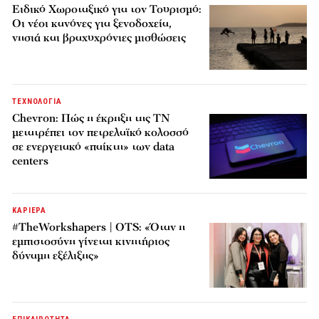
Ειδικό Χωροταξικό για τον Τουρισμό:
Οι νέοι κανόνες για ξενοδοχεία,
νησιά και βραχυχρόνιες μισθώσεις
ΤΕΧΝΟΛΟΓΙΑ
Chevron: Πώς η έκρηξη της ΤΝ
μετατρέπει τον πετρελαϊκό κολοσσό
σε ενεργειακό «παίκτη» των data
centers
ΚΑΡΙΕΡΑ
#TheWorkshapers | OTS: «Όταν η
εμπιστοσύνη γίνεται κινητήριος
δύναμη εξέλιξης»