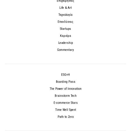
Επιχειρήσεις
Life & Art
Τεχνολογία
Επενδύσεις
Startups
Καριέρα
Leadership
Commentary
ESG+H
Boarding Pass
The Power of Innovation
Brainstorm Tech
E-commerce Stars
Time Well Spent
Path to Zero