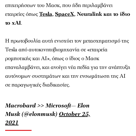
επιχειρήσεων του Μασκ, που ήδη περιλαμβάνει
εταιρείες όπως
Tesla,
SpaceX,
Neuralink και το ίδιο
το xAI
.
Η πρωτοβουλία αυτή ενισχύει τον μετασχηματισμό της
Tesla από αυτοκινητοβιομηχανία σε «εταιρεία
ρομποτικής και AI», όπως ο ίδιος ο Μασκ
επαναλαμβάνει, και ανοίγει νέα πεδία για την ανάπτυξη
αυτόνομων συστημάτων και την ενσωμάτωση της AI
σε παραγωγικές διαδικασίες.
Macrohard >> Microsoft— Elon
Musk (@elonmusk)
October 25,
2021