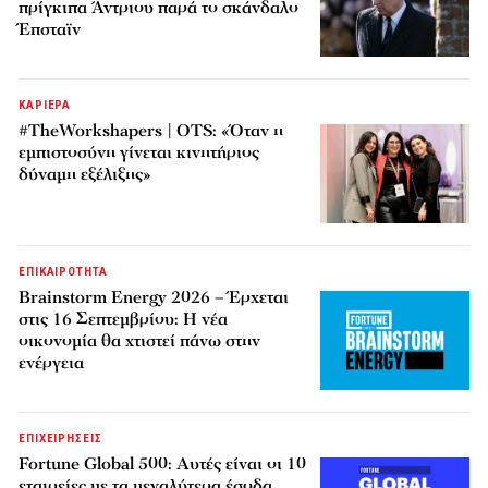
πρίγκιπα Άντριου παρά το σκάνδαλο
Έπσταϊν
ΚΑΡΙΕΡΑ
#TheWorkshapers | OTS: «Όταν η
εμπιστοσύνη γίνεται κινητήριος
δύναμη εξέλιξης»
ΕΠΙΚΑΙΡΟΤΗΤΑ
Brainstorm Energy 2026 – Έρχεται
στις 16 Σεπτεμβρίου: Η νέα
οικονομία θα χτιστεί πάνω στην
ενέργεια
ΕΠΙΧΕΙΡΗΣΕΙΣ
Fortune Global 500: Αυτές είναι οι 10
εταιρείες με τα μεγαλύτερα έσοδα