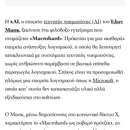
Η
xAI,
η εταιρεία
τεχνητής νοημοσύνης (ΑΙ)
του
Έλον
Μασκ
, ξεκίνησε ένα φιλόδοξο εγχείρημα που
ονομάζεται
«Macrohard»
. Πρόκειται για μια «καθαρά»
εταιρεία ανάπτυξης λογισμικού, η οποία θα λειτουργεί
αποκλειστικά με συστήματα τεχνητής νοημοσύνης,
χωρίς ανθρώπινη παρέμβαση σε βασικά επίπεδα
παραγωγής λογισμικού. Στόχος είναι να προσομοιωθεί
πλήρως μια εταιρεία λογισμικού όπως η
Microsoft,
η
οποία κατ’ ουσία δεν κατασκευάζει υλικό αλλά
εξειδικεύεται στο software.
Ο Μασκ, μέσω δημοσίευσης στο κοινωνικό δίκτυο X,
χαρακτήρισε το «Macrohard» ως σοβαρό πρότζεκτ, αν