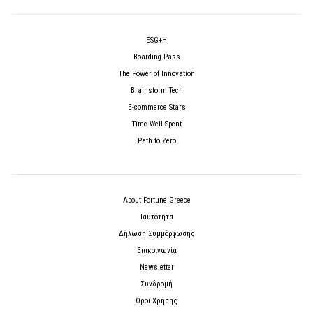
ESG+H
Boarding Pass
The Power of Innovation
Brainstorm Tech
E-commerce Stars
Time Well Spent
Path to Zero
About Fortune Greece
Ταυτότητα
Δήλωση Συμμόρφωσης
Επικοινωνία
Newsletter
Συνδρομή
Όροι Χρήσης