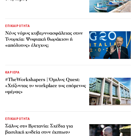
ΕΠΙΚΑΙΡΟΤΗΤΑ
Νέος νόμος κυβερνοασφάλειας στην
Τουρκία: Ψηφιακή θωράκιση ή
«απόλυτος» έλεγχος;
ΚΑΡΙΕΡΑ
#TheWorkshapers | Όμιλος Quest:
«Χτίζοντας το workplace της επόμενης
ημέρας»
ΕΠΙΚΑΙΡΟΤΗΤΑ
Σάλος στη Βρετανία: Σχέδια για
βασιλική κηδεία στον έκπτωτο