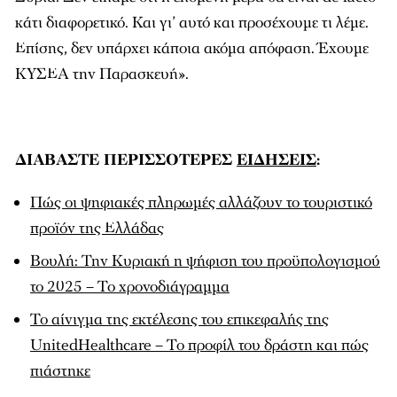
κάτι διαφορετικό. Και γι’ αυτό και προσέχουμε τι λέμε.
Επίσης, δεν υπάρχει κάποια ακόμα απόφαση. Έχουμε
ΚΥΣΕΑ την Παρασκευή».
ΔΙΑΒΑΣΤΕ ΠΕΡΙΣΣΟΤΕΡΕΣ
ΕΙΔΗΣΕΙΣ
:
Πώς οι ψηφιακές πληρωμές αλλάζουν το τουριστικό
προϊόν της Ελλάδας
Βουλή: Την Κυριακή η ψήφιση του προϋπολογισμού
το 2025 – Το χρονοδιάγραμμα
Το αίνιγμα της εκτέλεσης του επικεφαλής της
UnitedHealthcare – Το προφίλ του δράστη και πώς
πιάστηκε