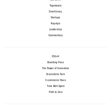
Τεχνολογία
Επενδύσεις
Startups
Καριέρα
Leadership
Commentary
ESG+H
Boarding Pass
The Power of Innovation
Brainstorm Tech
E-commerce Stars
Time Well Spent
Path to Zero