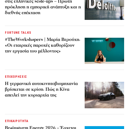
στις ελληνικές scale-ups – Πρώτη
πρόκληση η εμπορική ανάπτυξη και η
διεθνής επέκταση
FORTUNE TALKS
#TheWorkshapers | Μαρία Βερούχη:
«Οι εταιρικές παροχές καθορίζουν
την εργασία του μέλλοντος»
ΕΠΙΧΕΙΡΗΣΕΙΣ
Η γερμανική αυτοκινητοβιομηχανία
βρίσκεται σε κρίση: Πώς η Κίνα
απειλεί την κυριαρχία της
ΕΠΙΚΑΙΡΟΤΗΤΑ
Brainstorm Energy 2026 – Έρχεται