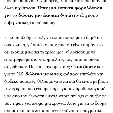
μόνιμη δαπάνη. Δεν μπορείς. Στα διυλιστήρια ήταν μια
άλλη περίπτωση.
Ήταν μια έκτακτη φορολόγηση,
για να δώσεις μια έκτακτη δαπάνη
» εξήγησε ο
κυβερνητικός εκπρόσωπος.
«Προσπαθούμε χωρίς να εκτροχιάσουμε τα δημόσια
οικονομικά, γι’ αυτό και σας είπα ότι είναι σημαντικό
ότι έχουμε μειώσει το χρέος μας, ν’ αρχίσουμε να
επιστρέφουμε στους συμπολίτες μας αυτά τα οποία
στερήθηκαν. Πώς το κάνουμε αυτό; Οι
αυξήσεις
και
για το ΄25,
δώδεκα μειώσεις φόρων
επιπλέον και
δώδεκα παροχές, θέλουμε να είναι και θα είναι, με βάση
την έγκριση που έχουμε πάρει για τον προϋπολογισμό
μας από την Ευρώπη, μεγαλύτερες απ’ ό,τι οι αυξήσεις
των τιμών για ακόμα μία χρονιά. Αυτό για να το δούμε
σχηματικά, τα τελευταία πέντε χρόνια το πραγματικό