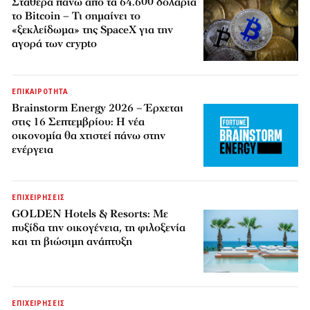
Σταθερά πάνω από τα 64.600 δολάρια
το Bitcoin – Τι σημαίνει το
«ξεκλείδωμα» της SpaceX για την
αγορά των crypto
ΕΠΙΚΑΙΡΟΤΗΤΑ
Brainstorm Energy 2026 – Έρχεται
στις 16 Σεπτεμβρίου: Η νέα
οικονομία θα χτιστεί πάνω στην
ενέργεια
ΕΠΙΧΕΙΡΗΣΕΙΣ
GOLDEN Hotels & Resorts: Με
πυξίδα την οικογένεια, τη φιλοξενία
και τη βιώσιμη ανάπτυξη
ΕΠΙΧΕΙΡΗΣΕΙΣ