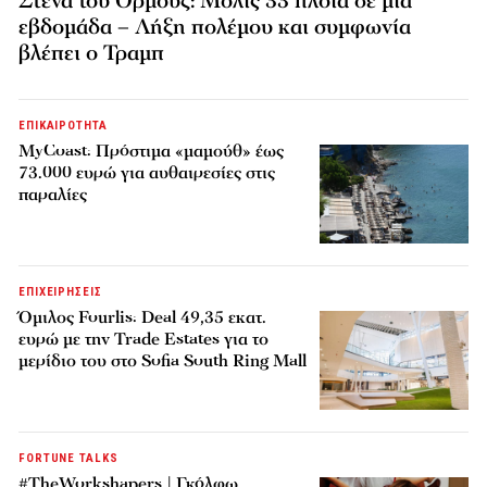
Στενά του Ορμούζ: Μόλις 33 πλοία σε μία
εβδομάδα – Λήξη πολέμου και συμφωνία
βλέπει ο Τραμπ
ΕΠΙΚΑΙΡΟΤΗΤΑ
MyCoast: Πρόστιμα «μαμούθ» έως
73.000 ευρώ για αυθαιρεσίες στις
παραλίες
ΕΠΙΧΕΙΡΗΣΕΙΣ
Όμιλος Fourlis: Deal 49,35 εκατ.
ευρώ με την Trade Estates για το
μερίδιο του στο Sofia South Ring Mall
FORTUNE TALKS
#TheWorkshapers | Γκόλφω