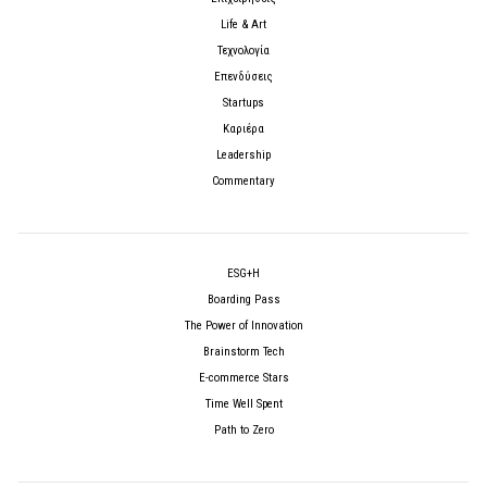
Life & Art
Τεχνολογία
Επενδύσεις
Startups
Καριέρα
Leadership
Commentary
ESG+H
Boarding Pass
The Power of Innovation
Brainstorm Tech
E-commerce Stars
Time Well Spent
Path to Zero