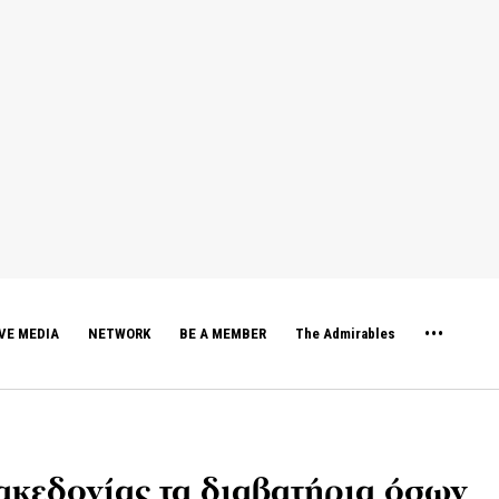
VE MEDIA
NETWORK
BE A MEMBER
The Admirables
κεδονίας τα διαβατήρια όσων