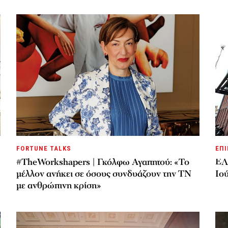
FORTUNE TALKS
ΕΠΙ
#TheWorkshapers | Γκόλφω Αγαπητού: «Το
ΕΛ
μέλλον ανήκει σε όσους συνδυάζουν την ΤΝ
Ιού
με ανθρώπινη κρίση»