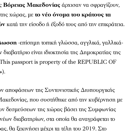
ης
Βόρειας Μακεδονίας
άρχισαν να σφραγίζουν,
 της χώρας, με
το νέο όνομα του κράτους τα
ών
κατά την είσοδο ή έξοδό τους από την επικράτεια.
γλωσση
-επίσημη τοπική γλώσσα, αγγλικά, γαλλικά-
ν διαβατήριο είναι ιδιοκτησία της Δημοκρατίας της
This passport is property of the REPUBLIC OF
).
 των αποφάσεων της Συντονιστικής Διυπουργικής
Μακεδονίας, που συστήθηκε από την κυβέρνηση με
ων δεσμεύσεων της χώρας βάσει της Συμφωνίας
νέων διαβατηρίων, στα οποία θα αναγράφεται το
ς, θα ξεκινήσει μέχρι τα τέλη του 2019. Στο