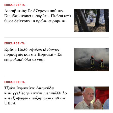
ΕΠΙΚΑΙΡΟΤΗΤΑ
Λυκαβηττός: Σε 57χρονη από την
Κυψέλη ανήκει η σορός – Πτώση από
ύψος δείχνουν τα πρώτα ευρήματα
ΕΠΙΚΑΙΡΟΤΗΤΑ
Κρήτη: Πολύ υψηλός κίνδυνος
πυρκαγιάς και την Κυριακή – Σε
επιφυλακή όλο το νησί
ΕΠΙΚΑΙΡΟΤΗΤΑ
Τζιάνι Ινφαντίνο: Διαψεύδει
καταγγελίες για σχέση με υπάλληλο
και εξαψήφια αποζημίωση από την
UEFA