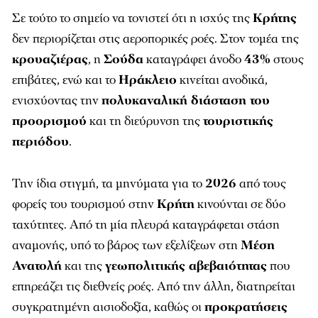
Σε τούτο το σημείο να τονιστεί ότι η ισχύς της
Κρήτης
δεν περιορίζεται στις αεροπορικές ροές. Στον τομέα της
κρουαζιέρας
, η
Σούδα
καταγράφει άνοδο
43%
στους
επιβάτες, ενώ και το
Ηράκλειο
κινείται ανοδικά,
ενισχύοντας την
πολυκαναλική διάσταση του
προορισμού
και τη διεύρυνση της
τουριστικής
περιόδου
.
Την ίδια στιγμή, τα μηνύματα για το
2026
από τους
φορείς του τουρισμού στην
Κρήτη
κινούνται σε δύο
ταχύτητες. Από τη μία πλευρά καταγράφεται στάση
αναμονής, υπό το βάρος των εξελίξεων στη
Μέση
Ανατολή
και της
γεωπολιτικής αβεβαιότητας
που
επηρεάζει τις διεθνείς ροές. Από την άλλη, διατηρείται
συγκρατημένη αισιοδοξία, καθώς οι
προκρατήσεις