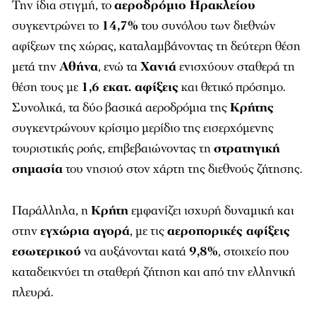
Την ίδια στιγμή, το
αεροδρόμιο Ηρακλείου
συγκεντρώνει το
14,7%
του συνόλου των διεθνών
αφίξεων της χώρας, καταλαμβάνοντας τη δεύτερη θέση
μετά την
Αθήνα
, ενώ τα
Χανιά
ενισχύουν σταθερά τη
θέση τους με
1,6 εκατ. αφίξεις
και θετικό πρόσημο.
Συνολικά, τα δύο βασικά αεροδρόμια της
Κρήτης
συγκεντρώνουν κρίσιμο μερίδιο της εισερχόμενης
τουριστικής ροής, επιβεβαιώνοντας τη
στρατηγική
σημασία
του νησιού στον χάρτη της διεθνούς ζήτησης.
Παράλληλα, η
Κρήτη
εμφανίζει ισχυρή δυναμική και
στην
εγχώρια αγορά
, με τις
αεροπορικές αφίξεις
εσωτερικού
να αυξάνονται κατά
9,8%
, στοιχείο που
καταδεικνύει τη σταθερή ζήτηση και από την ελληνική
πλευρά.