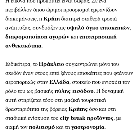
Η εικόνα που προκύπτει είναι σαφής. Σε ένα
περιβάλλον όπου ώριμοι προορισμοί εμφανίζουν
διακυμάνσεις, η
Κρήτη
διατηρεί σταθερή τροχιά
ανάπτυξης, συνδυάζοντας
υψηλό όγκο επισκεπτών
,
διαφοροποίηση αγορών
και
επιχειρησιακή
ανθεκτικότητα
.
Ειδικότερα, το
Ηράκλειο
συγκεντρώνει μόνο του
σχεδόν έναν στους επτά ξένους επισκέπτες που φτάνουν
αεροπορικώς στην
Ελλάδα
, στοιχείο που ενισχύει τον
ρόλο του ως βασικής
πύλης εισόδου
. Η δυναμική
αυτή στηρίζεται τόσο στη μαζική τουριστική
δραστηριότητα της βόρειας
Κρήτης
όσο και στη
σταδιακή ενίσχυση του
city break προϊόντος
, με
αιχμή τον
πολιτισμό
και τη
γαστρονομία
.