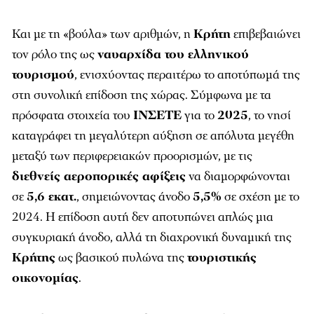
Και με τη «βούλα» των αριθμών, η
Κρήτη
επιβεβαιώνει
τον ρόλο της ως
ναυαρχίδα του ελληνικού
τουρισμού
, ενισχύοντας περαιτέρω το αποτύπωμά της
στη συνολική επίδοση της χώρας. Σύμφωνα με τα
πρόσφατα στοιχεία του
ΙΝΣΕΤΕ
για το
2025
, το νησί
καταγράφει τη μεγαλύτερη αύξηση σε απόλυτα μεγέθη
μεταξύ των περιφερειακών προορισμών, με τις
διεθνείς αεροπορικές αφίξεις
να διαμορφώνονται
σε
5,6 εκατ.
, σημειώνοντας άνοδο
5,5%
σε σχέση με το
2024. Η επίδοση αυτή δεν αποτυπώνει απλώς μια
συγκυριακή άνοδο, αλλά τη διαχρονική δυναμική της
Κρήτης
ως βασικού πυλώνα της
τουριστικής
οικονομίας
.