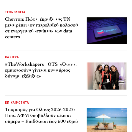
ΤΕΧΝΟΛΟΓΙΑ
Chevron: Πώς η έκρηξη της ΤΝ
μετατρέπει τον πετρελαϊκό κολοσσό
σε ενεργειακό «παίκτη» των data
centers
ΚΑΡΙΕΡΑ
#TheWorkshapers | OTS: «Όταν η
εμπιστοσύνη γίνεται κινητήριος
δύναμη εξέλιξης»
ΕΠΙΚΑΙΡΟΤΗΤΑ
Τουρισμός για Όλους 2026-2027:
Ποια ΑΦΜ υποβάλλουν αίτηση
σήμερα – Επιδότηση έως 600 ευρώ