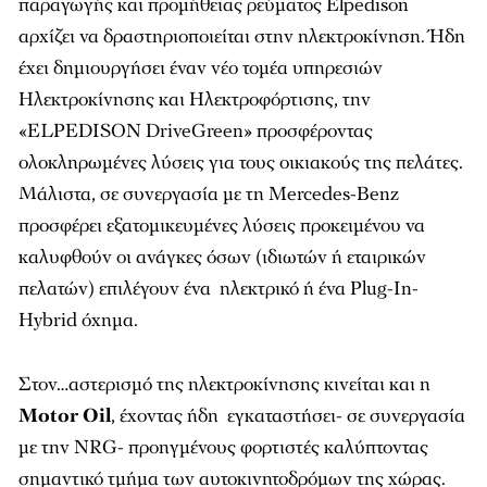
παραγωγής και προμήθειας ρεύματος Εlpedison
αρχίζει να δραστηριοποιείται στην ηλεκτροκίνηση. Ήδη
έχει δημιουργήσει έναν νέο τομέα υπηρεσιών
Ηλεκτροκίνησης και Ηλεκτροφόρτισης, την
«ELPEDISON DriveGreen» προσφέροντας
ολοκληρωμένες λύσεις για τους οικιακούς της πελάτες.
Μάλιστα, σε συνεργασία με τη Mercedes-Benz
προσφέρει εξατομικευμένες λύσεις προκειμένου να
καλυφθούν οι ανάγκες όσων (ιδιωτών ή εταιρικών
πελατών) επιλέγουν ένα ηλεκτρικό ή ένα Plug-In-
Hybrid όχημα.
Στον…αστερισμό της ηλεκτροκίνησης κινείται και η
Μ
otor
Oil
, έχοντας ήδη εγκαταστήσει- σε συνεργασία
με την NRG- προηγμένους φορτιστές καλύπτοντας
σημαντικό τμήμα των αυτοκινητοδρόμων της χώρας.