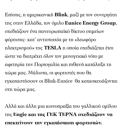
Επίσης, η αμερικανική
Β
link
, μαζί με τον συνεργάτη
της στην Ελλάδα, τον όμιλο
Eunice
Energy
Group
,
σχεδιάζουν ένα πανευρωπαϊκό δίκτυο σημείων
φόρτισης- κατ’ αντιστοιχία με τη «λεωφόρο
ηλεκτρισμού» της
TESLA
η οποία σχεδιάζεται έτσι
ώστε να διατρέχει όλον τον μεσογειακό νότο με
αφετηρία την Πορτογαλία και πιθανή κατάληξη τη
χώρα μας. Μάλιστα, οι φορτιστές που θα
εγκαταστήσουν οι Blink-Eunice θα κατασκευάζονται
στη χώρα μας.
Αλλά και άλλη μια κοινοπραξία του γαλλικού ομίλου
της
Ε
ngie
και της ΓΕΚ ΤΕΡΝΑ σχεδιάζουν να
επεκτείνουν την εγκατάσταση φορτιστών.