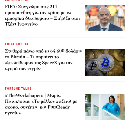
FIFA: Συγγνώμη στις 211
ομοσπονδίες για την κρίση με τα
εμπορικά δικαιώματα – Στήριξη στον
Τζάνι Ινφαντίνο
ΕΠΙΚΑΙΡΟΤΗΤΑ
Σταθερά πάνω από τα 64.600 δολάρια
το Bitcoin – Τι σημαίνει το
«ξεκλείδωμα» της SpaceX για την
αγορά των crypto
FORTUNE TALKS
#TheWorkshapers | Μαρία
Πατακιούτη: «Το μέλλον χτίζεται με
σκοπό, συνέπεια και FutuReady
ηγεσία»