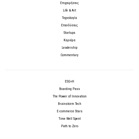
Επιχειρήσεις
Life & Art
Τεχνολογία
Επενδύσεις
Startups
Καριέρα
Leadership
Commentary
ESG+H
Boarding Pass
The Power of Innovation
Brainstorm Tech
E-commerce Stars
Time Well Spent
Path to Zero