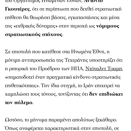
του
Οργανισμός Ηνωμένων Εθνών
,
Αντόνιο
Γκουτέρες
, ότι σε περίπτωση που δεχθεί στρατιωτική
επίθεση θα θεωρήσει βάσεις, εγκαταστάσεις και μέσα
της «εχθρικής δύναμης» στην περιοχή ως
νόμιμους
στρατιωτικούς στόχους
.
Σε επιστολή που κατέθεσε στα Ηνωμένα Έθνη, η
μόνιμη αντιπροσωπεία της Τεχεράνης υποστηρίζει ότι
η ρητορική του Προέδρου των ΗΠΑ,
Ντόναλντ Τραμπ
,
«σηματοδοτεί έναν πραγματικό κίνδυνο στρατιωτικής
επιθετικότητας». Την ίδια στιγμή, το Ιράν επιχειρεί να
χαμηλώσει τους τόνους, τονίζοντας ότι
δεν επιδιώκει
τον πόλεμο
.
Ωστόσο, το μήνυμα παραμένει απολύτως ξεκάθαρο.
Όπως αναφέρεται χαρακτηριστικά στην επιστολή, σε