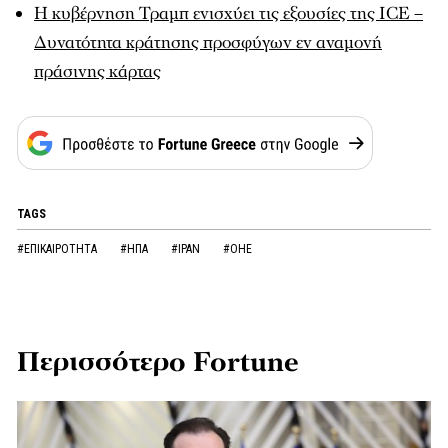
Η κυβέρνηση Τραμπ ενισχύει τις εξουσίες της ICE –
Δυνατότητα κράτησης προσφύγων εν αναμονή
πράσινης κάρτας
TAGS
#ΕΠΙΚΑΙΡΟΤΗΤΑ
#ΗΠΑ
#ΙΡΑΝ
#ΟΗΕ
Περισσότερο Fortune