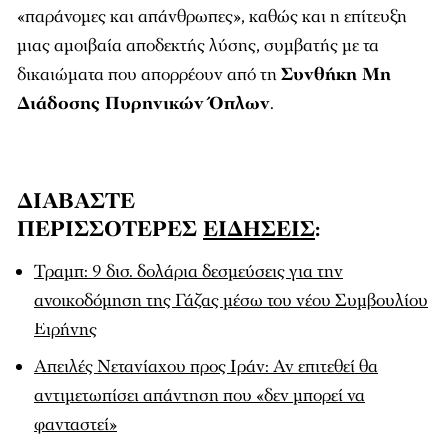
«παράνομες και απάνθρωπες», καθώς και η επίτευξη
μιας αμοιβαία αποδεκτής λύσης, συμβατής με τα
δικαιώματα που απορρέουν από τη
Συνθήκη Μη
Διάδοσης Πυρηνικών Όπλων
.
ΔΙΑΒΑΣΤΕ
ΠΕΡΙΣΣΟΤΕΡΕΣ
ΕΙΔΗΣΕΙΣ
:
Τραμπ: 9 δισ. δολάρια δεσμεύσεις για την
ανοικοδόμηση της Γάζας μέσω του νέου Συμβουλίου
Ειρήνης
Απειλές Νετανίαχου προς Ιράν: Αν επιτεθεί θα
αντιμετωπίσει απάντηση που «δεν μπορεί να
φανταστεί»