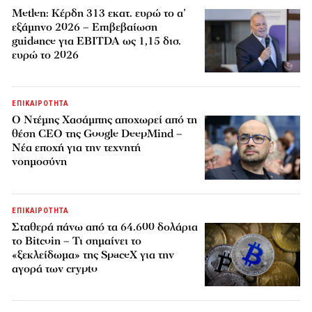
Metlen: Κέρδη 313 εκατ. ευρώ το α’
εξάμηνο 2026 – Επιβεβαίωση
guidance για EBITDA ως 1,15 δισ.
ευρώ το 2026
ΕΠΙΚΑΙΡΟΤΗΤΑ
Ο Ντέμης Χασάμπης αποχωρεί από τη
θέση CEO της Google DeepMind –
Νέα εποχή για την τεχνητή
νοημοσύνη
ΕΠΙΚΑΙΡΟΤΗΤΑ
Σταθερά πάνω από τα 64.600 δολάρια
το Bitcoin – Τι σημαίνει το
«ξεκλείδωμα» της SpaceX για την
αγορά των crypto